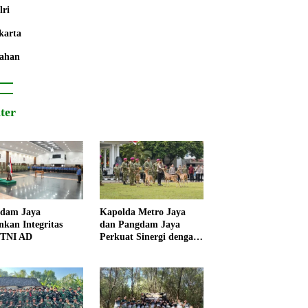
lri
karta
ahan
iter
dam Jaya
Kapolda Metro Jaya
nkan Integritas
dan Pangdam Jaya
 TNI AD
Perkuat Sinergi dengan
Korps Marinir