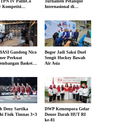
PTPN IV PalmCo
Turnamen Petanque
r Kompetisi
Internasional di
raga
UNDIKMA
ASI Gandeng Nico
Bogor Jadi Saksi Duel
er Perkuat
Sengit Hockey Bawah
embangan Basket
Air Asia
h Deny Sartika
DWP Kemenpora Gelar
hi Fisik Timnas 3×3
Donor Darah HUT RI
i
ke-81