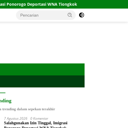
tasi WNA Tiongkok
Ketua TP PKK Asahan Serahkan Bantu
nding
a trending dalam sepekan terakhir
7 Agustus 2026
0 Komentar
Salahgunakan Izin Tinggal, Imigrasi