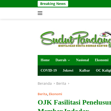
Langsung
Breaking News
ke
konten
Home
Daerah
Nasional
Ekonomi
COVID-19
Jokowi
Kalbar
OC Kaligi
Beranda
Berita
Berita
,
Ekonomi
OJK Fasilitasi Penelus