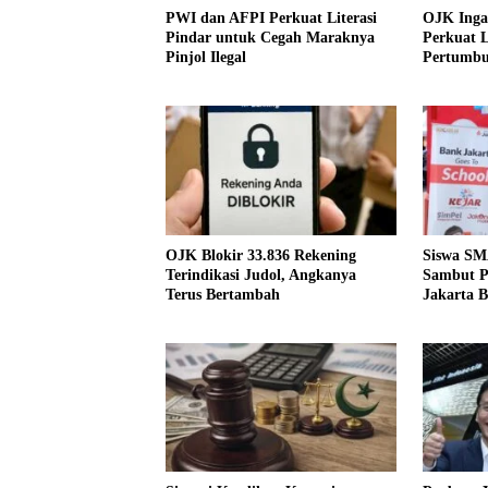
PWI dan AFPI Perkuat Literasi
OJK Inga
Pindar untuk Cegah Maraknya
Perkuat L
Pinjol Ilegal
Pertumbu
OJK Blokir 33.836 Rekening
Siswa SM
Terindikasi Judol, Angkanya
Sambut 
Terus Bertambah
Jakarta 