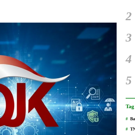
2
3
4
5
Tag
Ba
T