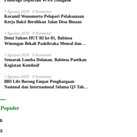
Ponorogo Deportasi WNA Tiongkok
1 Agustus 2026
0 Komentar
Koramil Wonomerto Pelopori Pelaksanaan
Kerja Bakti Bersihkan Jalan Desa Binaan
1 Agustus 2026
0 Komentar
Demi Sukses HUT RI ke-81, Babinsa
Winongan Bekali Paskibraka Mental dan
Disiplin
1 Agustus 2026
0 Komentar
Semarak Lomba Dolanan, Babinsa Pastikan
Kegiatan Kondusif
1 Agustus 2026
0 Komentar
BRI Life Borong Empat Penghargaan
Nasional dan Internasional Selama Q3 Tahun
2026
 Populer
li
NI