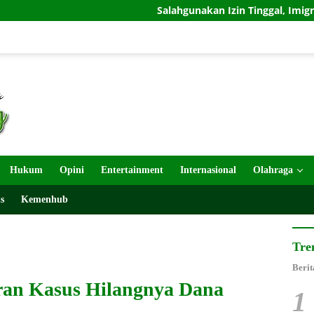
Salahgunakan Izin Tinggal, Imigrasi Ponorogo Depor
Hukum
Opini
Entertainment
Internasional
Olahraga
s
Kemenhub
Tre
Berit
uran Kasus Hilangnya Dana
1