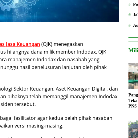
Po
Ja
As
tas Jasa Keuangan
(OJK) menegaskan
Mil
us hilangnya dana milik member Indodax. OJK
tara manajemen Indodax dan nasabah yang
nunggu hasil penelusuran lanjutan oleh pihak
nologi Sektor Keuangan, Aset Keuangan Digital, dan
Pang
akan pihaknya telah memanggil manajemen Indodax
Teka
siden tersebut.
PNS
agai fasilitator agar kedua belah pihak nasabah
ikan versi masing-masing.