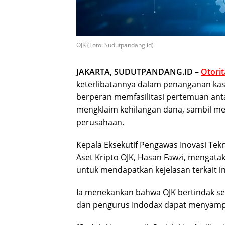
OJK (Foto: Sudutpandang.id)
JAKARTA, SUDUTPANDANG.ID –
Otori
keterlibatannya dalam penanganan kas
berperan memfasilitasi pertemuan an
mengklaim kehilangan dana, sambil me
perusahaan.
Kepala Eksekutif Pengawas Inovasi Tek
Aset Kripto OJK, Hasan Fawzi, mengat
untuk mendapatkan kejelasan terkait in
Ia menekankan bahwa OJK bertindak seb
dan pengurus Indodax dapat menyampa