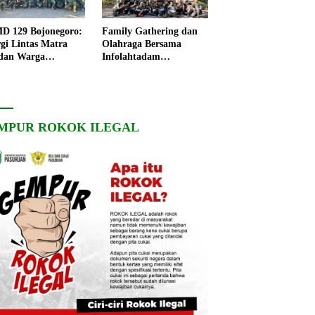
 129 Bojonegoro:
Family Gathering dan
rgi Lintas Matra
Olahraga Bersama
dan Warga
Infolahtadam
ngo, Percepat
V/Brawijaya Pererat
angunan Desa
Soliditas dan
Kebersamaan
MPUR ROKOK ILEGAL