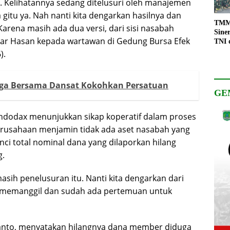
asi. Kelihatannya sedang ditelusuri oleh manajemen
 gitu ya. Nah nanti kita dengarkan hasilnya dan
TMMD
arena masih ada dua versi, dari sisi nasabah
Sine
ujar Hasan kepada wartawan di Gedung Bursa Efek
TNI 
Keso
).
Pemb
aga Bersama Dansat Kokohkan Persatuan
GE
ndodax menunjukkan sikap koperatif dalam proses
perusahaan menjamin tidak ada aset nasabah yang
nci total nominal dana yang dilaporkan hilang
g.
asih penelusuran itu. Nanti kita dengarkan dari
memanggil dan sudah ada pertemuan untuk
tanto, menyatakan hilangnya dana member diduga