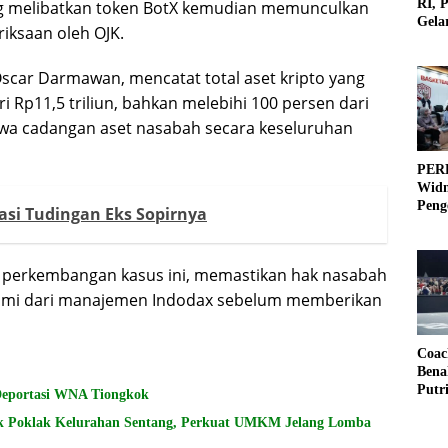
RI, 
ng melibatkan token BotX kemudian memunculkan
Gela
iksaan oleh OJK.
Olah
scar Darmawan, mencatat total aset kripto yang
i Rp11,5 triliun, bahkan melebihi 100 persen dari
wa cadangan aset nasabah secara keseluruhan
PERB
Widm
Peng
ikasi Tudingan Eks Sopirnya
3×3
perkembangan kasus ini, memastikan hak nasabah
esmi dari manajemen Indodax sebelum memberikan
Coac
Bena
Putr
 Deportasi WNA Tiongkok
k Poklak Kelurahan Sentang, Perkuat UMKM Jelang Lomba