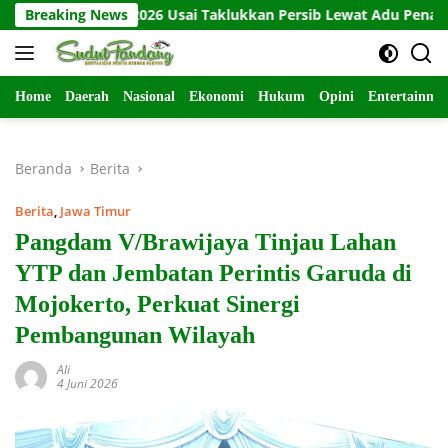
Langsung
esiden 2026 Usai Taklukkan Persib Lewat Adu Penalti
Breaking News
Bab
ke
konten
Home
Daerah
Nasional
Ekonomi
Hukum
Opini
Entertainme
Beranda
Berita
Berita
,
Jawa Timur
Pangdam V/Brawijaya Tinjau Lahan
YTP dan Jembatan Perintis Garuda di
Mojokerto, Perkuat Sinergi
Pembangunan Wilayah
Ali
4 Juni 2026