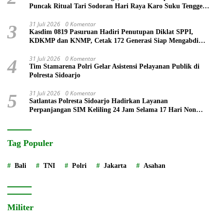
Puncak Ritual Tari Sodoran Hari Raya Karo Suku Tengger
di Bromo
31 Juli 2026
0 Komentar
3
Kasdim 0819 Pasuruan Hadiri Penutupan Diklat SPPI,
KDKMP dan KNMP, Cetak 172 Generasi Siap Mengabdi
untuk Negeri
31 Juli 2026
0 Komentar
4
Tim Stamarena Polri Gelar Asistensi Pelayanan Publik di
Polresta Sidoarjo
31 Juli 2026
0 Komentar
5
Satlantas Polresta Sidoarjo Hadirkan Layanan
Perpanjangan SIM Keliling 24 Jam Selama 17 Hari Non
Stop
Tag Populer
Bali
TNI
Polri
Jakarta
Asahan
Militer