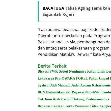
BACA JUGA
Jaksa Agung Temukan 
Sejumlah Kejari
“Lalu adanya beasiswa bagi kader-kade
Daerah untuk berkuliah pada Program
Pascasarjana UNMA, pembangunan dan
dan Imtaq serta pelaksanaan program d
Pendidikan Mathla’ul Anwar,” kata Ary.
(
Berita Terkait
Diskusi FWK Soroti Pentingnya Kesantunan Be
Lokakarya Pra-OWAKA FOKSI, Pakar Unpad Pr
Syahrul Aidi Maazat: Judol Ancam Keharmonisa
BGN Berhentikan 261 Pegawai Non-ASN, Semb
Cak Imin Ajak Parpol Dukung Prabowonomics
Bapanas Pastikan Beras Premium Tidak Langka