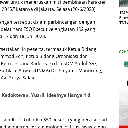
Anwar untuk meneruskan misi pembinaan karakter
45,” katanya di Jakarta, Selasa (20/6/2023).
TMMD
Sine
gan tersebut dalam perbincangan dengan
TNI 
(pelatihan) ESQ Executive Angkatan 192 yang
Keso
Pemb
 17 dan 18 Juni 2023.
sertakan 14 peserta, termasuk Ketua Bidang
GE
mmad Zen, Ketua Bidang Organisasi dan
 Ketua Bidang Kaderisasi dan SDM Abdul Aziz,
Mathla’ul Anwar (UNMA) Dr. Shiyamu Manurung,
Aat Surya Safaat.
i Kedokteran, Yusril: Idealnya Hanya 1 di
 sendiri diikuti oleh 350 peserta yang berasal dari
a dan daerah serta pimpinan institusi swasta dan