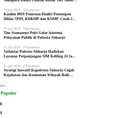
Sukapura Hadiri Puncak Ritual Tari Sodoran
Hari Raya Karo Suku Tengger di Bromo
31 Juli 2026
0 Komentar
Kasdim 0819 Pasuruan Hadiri Penutupan
Diklat SPPI, KDKMP dan KNMP, Cetak 172
Generasi Siap Mengabdi untuk Negeri
31 Juli 2026
0 Komentar
Tim Stamarena Polri Gelar Asistensi
Pelayanan Publik di Polresta Sidoarjo
31 Juli 2026
0 Komentar
Satlantas Polresta Sidoarjo Hadirkan
Layanan Perpanjangan SIM Keliling 24 Jam
Selama 17 Hari Non Stop
31 Juli 2026
0 Komentar
Strategi Inovatif Kapolresta Sidoarjo Cegah
Kejahatan dan Keamanan Wilayah Raih
Radar Surabaya Award
 Populer
li
NI