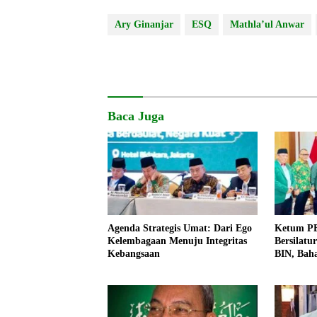
Ary Ginanjar
ESQ
Mathla’ul Anwar
Baca Juga
Agenda Strategis Umat: Dari Ego
Ketum PB
Kelembagaan Menuju Integritas
Bersilatu
Kebangsaan
BIN, Bah
dan Kema