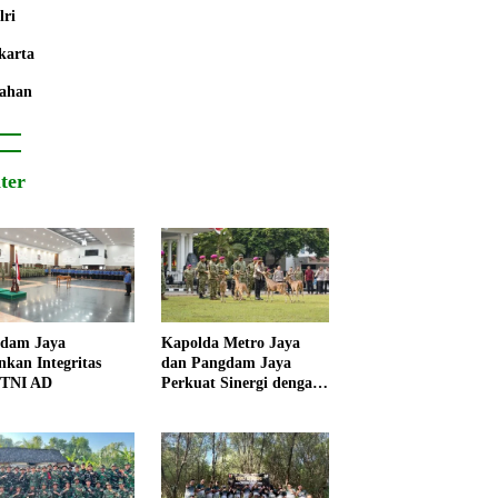
lri
karta
ahan
iter
dam Jaya
Kapolda Metro Jaya
nkan Integritas
dan Pangdam Jaya
 TNI AD
Perkuat Sinergi dengan
Korps Marinir