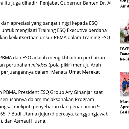
Seng
a itu juga dihadiri Penjabat Gubernur Banten Dr. Al
Air A
an apresiasi yang sangat tinggi kepada ESQ
 untuk mengikuti Training ESQ Executive perdana
laskan keikutsertaan unsur PBMA dalam Training ESQ
DWP 
Dono
a PBMA dan ESQ adalah mengikhtiarkan perbaikan
ke-8
 dan perubahan
mindset
(pola pikir) menuju Arah
a perjuangannya dalam “Menata Umat Merekat
n PBMA, President ESQ Group Ary Ginanjar saat
seriusannya dalam melaksanakan Program
Marc
ngsa, meliputi penyebaran dan penanaman 9
Apre
Besi
65, 7 Budi Utama (jujur/dipercaya, tanggungjawab,
uli), dan Asmaul Husna.