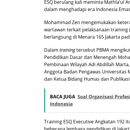
ESQ berulang kali meminta Mathla’ul 
dalam menghadapi era Indonesia Emas 20
Mohammad Zen mengemukakan keteran
wartawan terkait pelaksanaan training 
berlangsung di Menara 165 Jakarta pada
Dalam
training
tersebut PBMA mengikut
Pendidikan Dasar dan Menengah Moha
Pembinaan Wilayah Adi Abdillah Marta,
Anggota Badan Pengawas Universitas 
dan Ketua Bidang Humas dan Publikasi 
BACA JUGA
Soal Organisasi Profes
Indonesia
Training ESQ Executive Angkatan 192 itu
beberapa lembaga pendidikan di Jakart