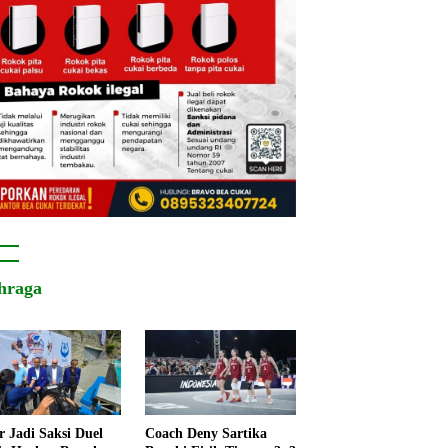
hraga
r Jadi Saksi Duel
Coach Deny Sartika