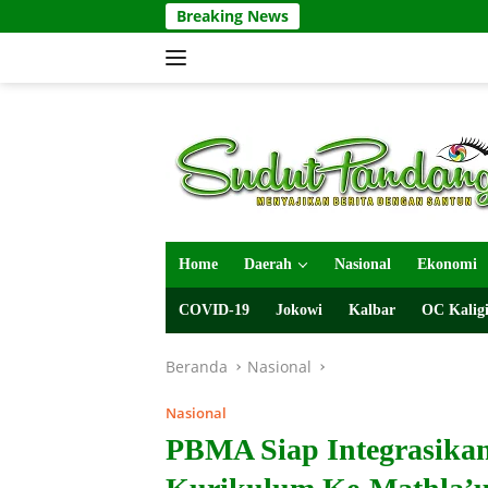
Langsung
Breaking News
ke
konten
Home
Daerah
Nasional
Ekonomi
COVID-19
Jokowi
Kalbar
OC Kaligi
Beranda
Nasional
Nasional
PBMA Siap Integrasika