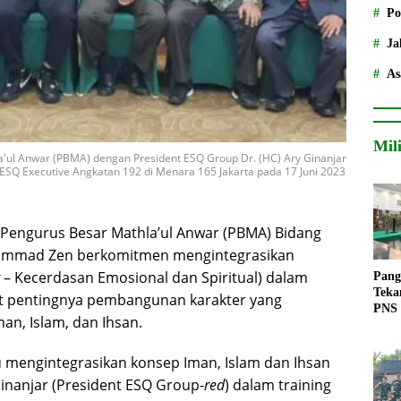
Po
Ja
As
Mil
'ul Anwar (PBMA) dengan President ESQ Group Dr. (HC) Ary Ginanjar
ESQ Executive Angkatan 192 di Menara 165 Jakarta pada 17 Juni 2023
Pengurus Besar Mathla’ul Anwar (PBMA) Bidang
ammad Zen berkomitmen mengintegrasikan
– Kecerdasan Emosional dan Spiritual) dalam
Pang
Teka
ait pentingnya pembangunan karakter yang
PNS
n, Islam, dan Ihsan.
 mengintegrasikan konsep Iman, Islam dan Ihsan
Ginanjar (President ESQ Group-
red
) dalam training