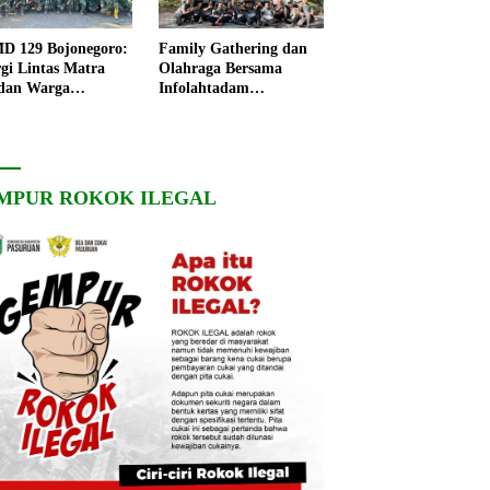
 129 Bojonegoro:
Family Gathering dan
rgi Lintas Matra
Olahraga Bersama
dan Warga
Infolahtadam
ngo, Percepat
V/Brawijaya Pererat
angunan Desa
Soliditas dan
Kebersamaan
MPUR ROKOK ILEGAL