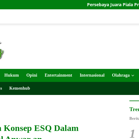
Persebaya Juara Piala Presiden 2026 Usai 
Hukum
Opini
Entertainment
Internasional
Olahraga
s
Kemenhub
Tre
Berit
n Konsep ESQ Dalam
1