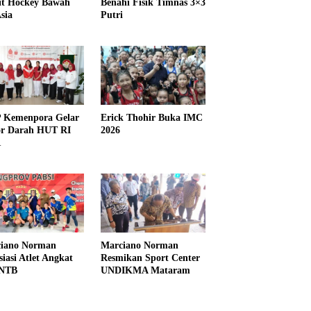
it Hockey Bawah
Benahi Fisik Timnas 3×3
sia
Putri
Kemenpora Gelar
Erick Thohir Buka IMC
r Darah HUT RI
2026
1
iano Norman
Marciano Norman
siasi Atlet Angkat
Resmikan Sport Center
 NTB
UNDIKMA Mataram