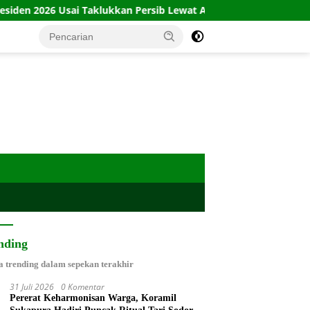
Taklukkan Persib Lewat Adu Penalti
Babinsa Plinggisan I
nding
a trending dalam sepekan terakhir
31 Juli 2026
0 Komentar
Pererat Keharmonisan Warga, Koramil