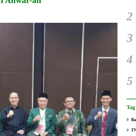
l Anwar-an
2
3
4
5
Tag
Ba
T