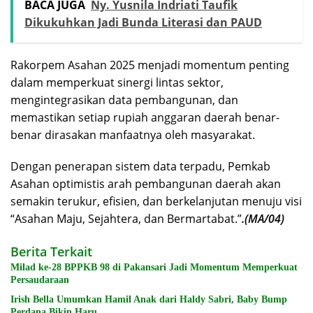
BACA JUGA
Ny. Yusnila Indriati Taufik
Dikukuhkan Jadi Bunda Literasi dan PAUD
Rakorpem Asahan 2025 menjadi momentum penting
dalam memperkuat sinergi lintas sektor,
mengintegrasikan data pembangunan, dan
memastikan setiap rupiah anggaran daerah benar-
benar dirasakan manfaatnya oleh masyarakat.
Dengan penerapan sistem data terpadu, Pemkab
Asahan optimistis arah pembangunan daerah akan
semakin terukur, efisien, dan berkelanjutan menuju visi
“Asahan Maju, Sejahtera, dan Bermartabat.”
.(MA/04)
Berita Terkait
Milad ke-28 BPPKB 98 di Pakansari Jadi Momentum Memperkuat
Persaudaraan
Irish Bella Umumkan Hamil Anak dari Haldy Sabri, Baby Bump
Perdana Bikin Haru