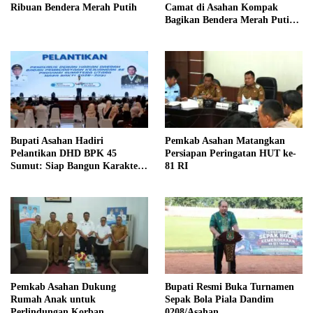
Ribuan Bendera Merah Putih
Camat di Asahan Kompak
Bagikan Bendera Merah Putih
kepada Warga
Bupati Asahan Hadiri
Pemkab Asahan Matangkan
Pelantikan DHD BPK 45
Persiapan Peringatan HUT ke-
Sumut: Siap Bangun Karakter
81 RI
Generasi Muda Berjiwa
Kejuangan
Pemkab Asahan Dukung
Bupati Resmi Buka Turnamen
Rumah Anak untuk
Sepak Bola Piala Dandim
Perlindungan Korban
0208/Asahan