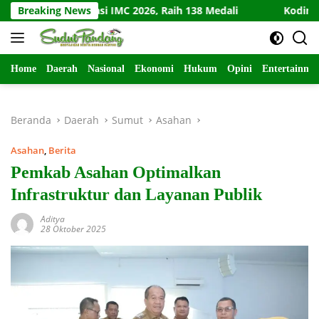
Langsung
 Dominasi IMC 2026, Raih 138 Medali
Breaking News
Kodim Kediri Meri
ke
konten
Home
Daerah
Nasional
Ekonomi
Hukum
Opini
Entertainme
Beranda
Daerah
Sumut
Asahan
Asahan
,
Berita
Pemkab Asahan Optimalkan
Infrastruktur dan Layanan Publik
Aditya
28 Oktober 2025