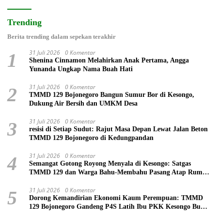
Trending
Berita trending dalam sepekan terakhir
31 Juli 2026
0 Komentar
1
Shenina Cinnamon Melahirkan Anak Pertama, Angga
Yunanda Ungkap Nama Buah Hati
31 Juli 2026
0 Komentar
2
TMMD 129 Bojonegoro Bangun Sumur Bor di Kesongo,
Dukung Air Bersih dan UMKM Desa
31 Juli 2026
0 Komentar
3
resisi di Setiap Sudut: Rajut Masa Depan Lewat Jalan Beton
TMMD 129 Bojonegoro di Kedungpandan
31 Juli 2026
0 Komentar
4
Semangat Gotong Royong Menyala di Kesongo: Satgas
TMMD 129 dan Warga Bahu-Membahu Pasang Atap Rumah
Mbah Kardo
31 Juli 2026
0 Komentar
5
Dorong Kemandirian Ekonomi Kaum Perempuan: TMMD
129 Bojonegoro Gandeng P4S Latih Ibu PKK Kesongo Buat
Roti