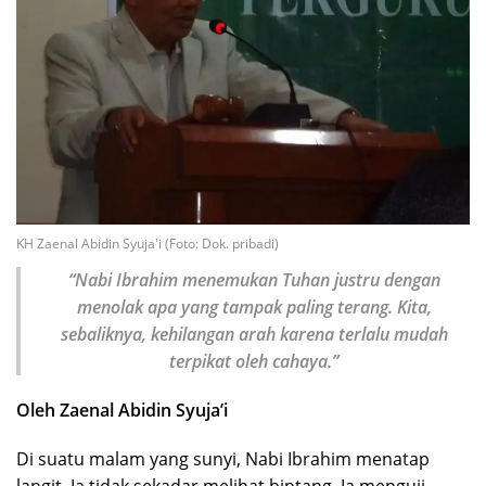
KH Zaenal Abidin Syuja'i (Foto: Dok. pribadi)
“Nabi Ibrahim menemukan Tuhan justru dengan
menolak apa yang tampak paling terang. Kita,
sebaliknya, kehilangan arah karena terlalu mudah
terpikat oleh cahaya.”
Oleh Zaenal Abidin Syuja’i
Di suatu malam yang sunyi, Nabi Ibrahim menatap
langit. Ia tidak sekadar melihat bintang. Ia menguji