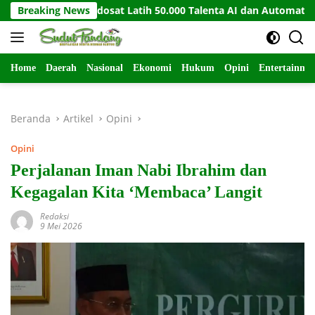
Langsung
th dan Indosat Latih 50.000 Talenta AI dan Automation
Breaking News
ke
konten
Home
Daerah
Nasional
Ekonomi
Hukum
Opini
Entertainme
Beranda
Artikel
Opini
Opini
Perjalanan Iman Nabi Ibrahim dan
Kegagalan Kita ‘Membaca’ Langit
Redaksi
9 Mei 2026