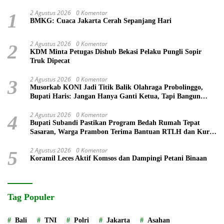
2 Agustus 2026
0 Komentar
1
BMKG: Cuaca Jakarta Cerah Sepanjang Hari
2 Agustus 2026
0 Komentar
2
KDM Minta Petugas Dishub Bekasi Pelaku Pungli Sopir
Truk Dipecat
2 Agustus 2026
0 Komentar
3
Musorkab KONI Jadi Titik Balik Olahraga Probolinggo,
Bupati Haris: Jangan Hanya Ganti Ketua, Tapi Bangun
Prestasi
2 Agustus 2026
0 Komentar
4
Bupati Subandi Pastikan Program Bedah Rumah Tepat
Sasaran, Warga Prambon Terima Bantuan RTLH dan Kursi
Roda
2 Agustus 2026
0 Komentar
5
Koramil Leces Aktif Komsos dan Dampingi Petani Binaan
Tag Populer
Bali
TNI
Polri
Jakarta
Asahan