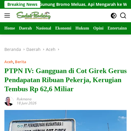
Langsung
ebakaran Gunung Bromo Meluas, Api Mengarah ke Wilayah Pasu
Breaking News
ke
konten
Home
Daerah
Nasional
Ekonomi
Hukum
Opini
Entertainme
Beranda
Daerah
Aceh
Aceh
,
Berita
PTPN IV: Gangguan di Cot Girek Gerus
Pendapatan Ribuan Pekerja, Kerugian
Tembus Rp 62,6 Miliar
Rukmana
18 Juni 2026