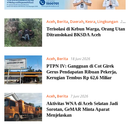
Aceh
,
Berita
,
Daerah
,
Kesra
,
Lingkungan
20
Juni 2026
Terisolasi di Kebun Warga, Orang Utan
Ditranslokasi BKSDA Aceh
Aceh
,
Berita
18 Juni 2026
PTPN IV: Gangguan di Cot Girek
Gerus Pendapatan Ribuan Pekerja,
Kerugian Tembus Rp 62,6 Miliar
Aceh
,
Berita
7 Juni 2026
Aktivitas WNA di Aceh Selatan Jadi
Sorotan, GeMAR Minta Aparat
Menjelaskan