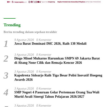
Trending
Berita trending dalam sepekan terakhir
9 Agustus 2026
0 Komentar
1
Jawa Barat Dominasi IMC 2026, Raih 138 Medali
3 Agustus 2026
0 Komentar
2
Diego Missel Muharno Harumkan SMPN 69 Jakarta Barat
di Abang None Cilik dan Remaja Kencur 2026
3 Agustus 2026
0 Komentar
3
Kapolresta Sidoarjo Raih Tiga Besar Polisi Inovatif Hoegeng
Awards 2026
3 Agustus 2026
0 Komentar
4
SMP Negeri 4 Pasuruan Gelar Pertemuan Orang Tua/Wali
Murid Awali Sinergi Tahun Pelajaran 2026/2027
3 Agustus 2026
0 Komentar