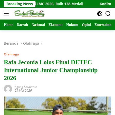
Langsung
ominasi IMC 2026, Raih 138 Medali
Breaking News
Kodim Kediri Meriah
ke
konten
Home
Daerah
Nasional
Ekonomi
Hukum
Opini
Entertainme
Beranda
Olahraga
Olahraga
Rafa Jeconia Lolos Final DETEC
International Junior Championship
2026
Agung Ferdianto
29 Mei 2026