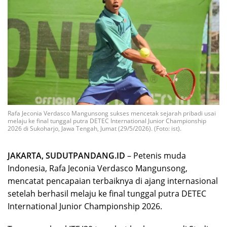
Rafa Jeconia Verdasco Mangunsong sukses mencetak sejarah pribadi usai
melaju ke final tunggal putra DETEC International Junior Championship
2026 di Sukoharjo, Jawa Tengah, Jumat (29/5/2026). (Foto: ist).
JAKARTA, SUDUTPANDANG.ID
– Petenis muda
Indonesia, Rafa Jeconia Verdasco Mangunsong,
mencatat pencapaian terbaiknya di ajang internasional
setelah berhasil melaju ke final tunggal putra DETEC
International Junior Championship 2026.