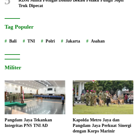
5
KDM Minta Petugas Dishub Bekasi Pelaku Pungli Sopir
Truk Dipecat
Tag Populer
Bali
TNI
Polri
Jakarta
Asahan
Militer
Pangdam Jaya Tekankan
Kapolda Metro Jaya dan
Integritas PNS TNI AD
Pangdam Jaya Perkuat Sinergi
dengan Korps Marinir