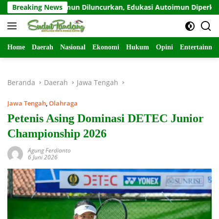
Langsung
abat Odamun Diluncurkan, Edukasi Autoimun Diperkuat
Breaking News
ke
konten
Home
Daerah
Nasional
Ekonomi
Hukum
Opini
Entertainme
Beranda
Daerah
Jawa Tengah
Jawa Tengah
,
Olahraga
Petenis Asing Dominasi DETEC Junior
Championship 2026
Agung Ferdianto
6 Juni 2026