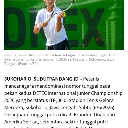
Petenis Taiwan Ke-Chieh Hsu keluar sebagai juara nomor tunggal DETEC
International Junior Championship 2026 seri kedua di Sukoharjo, Jawa
Tengah. (Foto: ist/SP)
SUKOHARJO, SUDUTPANDANG.ID
– Petenis
mancanegara mendominasi nomor tunggal pada
pekan kedua DETEC International Junior Championship
2026 yang berstatus ITF J30 di Stadion Tenis Gelora
Merdeka, Sukoharjo, Jawa Tengah, Sabtu (6/6/2026).
Gelar juara tunggal putra diraih Brandon Duan dari
Amerika Serikat, sementara sektor tunggal putri