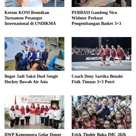
Ketum KONI Resmikan
PERBASI Gandeng Nico
Turnamen Petanque
Widmer Perkuat
Internasional di UNDIKMA
Pengembangan Basket 3×3
Bogor Jadi Saksi Duel Sengit
Coach Deny Sartika Benahi
Hockey Bawah Air Asia
Fisik Timnas 3×3 Putri
DWP Kemenpora Gelar Donor
Erick Thohir Buka IMC 2026