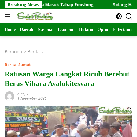
Langsung
H Ibu Tuha Masuk Tahap Finishing
Breaking News
Sidang Hak Asuh Ana
ke
konten
Home
Daerah
Nasional
Ekonomi
Hukum
Opini
Entertainme
Beranda
Berita
Berita
,
Sumut
Ratusan Warga Langkat Ricuh Berebut
Beras Vihara Avalokitesvara
Aditya
1 November 2025