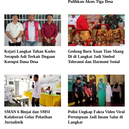
Pulihkan Akses Tiga Desa
Kejari Langkat Tahan Kades
Gedung Baru Xuan Tian Shang
Serapuh Asli Terkait Dugaan
Di di Langkat Jadi Simbol
Korupsi Dana Desa
Toleransi dan Harmoni Sosial
SMAN 6 Binjai dan SMSI
Polisi Ungkap Fakta Video Viral
Kolaborasi Gelar Pelatihan
Perempuan Jadi Imam Salat di
Jurnalistik
Langkat