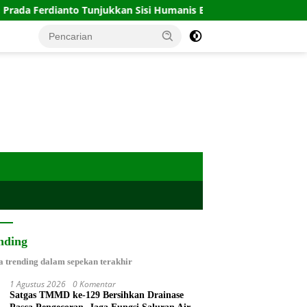
njukkan Sisi Humanis Bersama Anak-Anak
Memasuki Fase 
nding
a trending dalam sepekan terakhir
1 Agustus 2026
0 Komentar
Satgas TMMD ke-129 Bersihkan Drainase