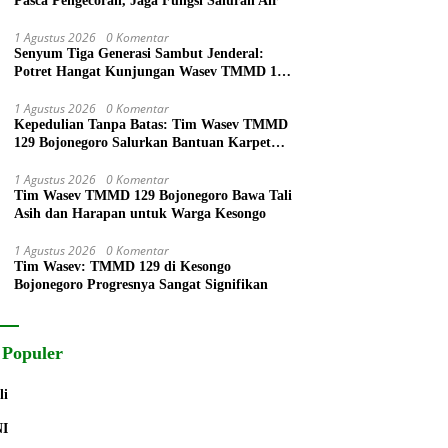
Pasca Pengecoran, Jaga Fungsi Saluran Air
1 Agustus 2026
0 Komentar
Senyum Tiga Generasi Sambut Jenderal:
Potret Hangat Kunjungan Wasev TMMD 129
Bojonegoro di Kesongo
1 Agustus 2026
0 Komentar
Kepedulian Tanpa Batas: Tim Wasev TMMD
129 Bojonegoro Salurkan Bantuan Karpet
Tempat Ibadah
1 Agustus 2026
0 Komentar
Tim Wasev TMMD 129 Bojonegoro Bawa Tali
Asih dan Harapan untuk Warga Kesongo
1 Agustus 2026
0 Komentar
Tim Wasev: TMMD 129 di Kesongo
Bojonegoro Progresnya Sangat Signifikan
 Populer
li
NI