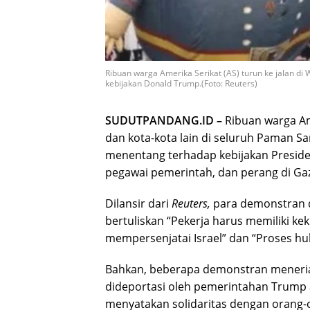
Ribuan warga Amerika Serikat (AS) turun ke jalan di
kebijakan Donald Trump.(Foto: Reuters)
SUDUTPANDANG.ID –
Ribuan warga Ame
dan kota-kota lain di seluruh Paman S
menentang terhadap kebijakan Presid
pegawai pemerintah, dan perang di Ga
Dilansir dari
Reuters,
para demonstran 
bertuliskan “Pekerja harus memiliki kek
mempersenjatai Israel” dan “Proses h
Bahkan, beberapa demonstran meneria
dideportasi oleh pemerintahan Trump 
menyatakan solidaritas dengan orang-o