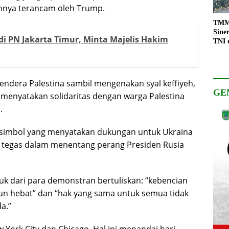
annya terancam oleh Trump.
TMMD
Sine
i PN Jakarta Timur, Minta Majelis Hakim
TNI 
Keso
Pemb
ndera Palestina sambil mengenakan syal keffiyeh,
GE
 menyatakan solidaritas dengan warga Palestina
.
imbol yang menyatakan dukungan untuk Ukraina
 tegas dalam menentang perang Presiden Rusia
 dari para demonstran bertuliskan: “kebencian
n hebat” dan “hak yang sama untuk semua tidak
a.”