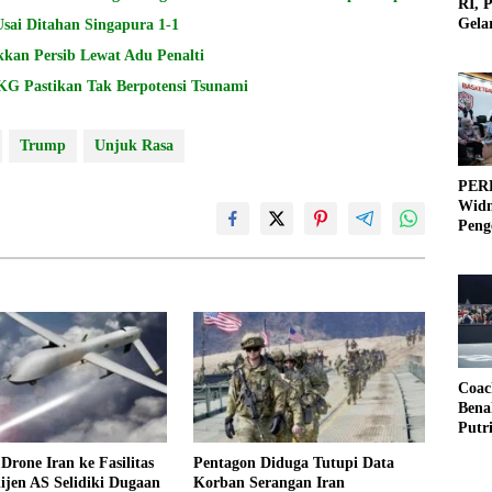
RI, 
Gela
Usai Ditahan Singapura 1-1
Olah
ukkan Persib Lewat Adu Penalti
G Pastikan Tak Berpotensi Tsunami
Trump
Unjuk Rasa
PERB
Widm
Peng
3×3
Coac
Bena
Putr
Drone Iran ke Fasilitas
Pentagon Diduga Tutupi Data
lijen AS Selidiki Dugaan
Korban Serangan Iran