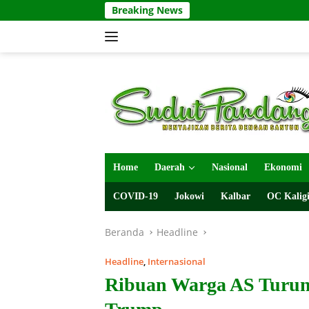
Langsung
Breaking News
ke
konten
Home
Daerah
Nasional
Ekonomi
COVID-19
Jokowi
Kalbar
OC Kaligi
Beranda
Headline
Headline
,
Internasional
Ribuan Warga AS Turun 