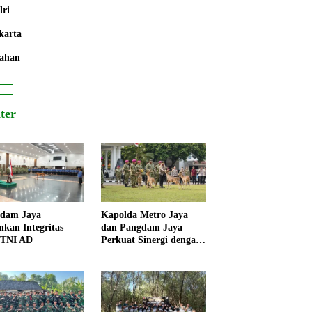
lri
karta
ahan
iter
dam Jaya
Kapolda Metro Jaya
nkan Integritas
dan Pangdam Jaya
 TNI AD
Perkuat Sinergi dengan
Korps Marinir