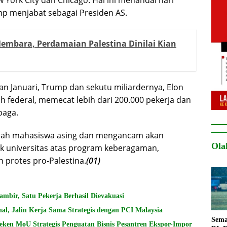
w York City dan Chicago. Hal ini menandai hari
mp menjabat sebagai Presiden AS.
embara, Perdamaian Palestina Dinilai Kian
an Januari, Trump dan sekutu miliardernya, Elon
 federal, memecat lebih dari 200.000 pekerja dan
baga.
mlah mahasiswa asing dan mengancam akan
Ola
k universitas atas program keberagaman,
an protes pro-Palestina.
(01)
bir, Satu Pekerja Berhasil Dievakuasi
al, Jalin Kerja Sama Strategis dengan PCI Malaysia
Sema
ken MoU Strategis Penguatan Bisnis Pesantren Ekspor-Impor