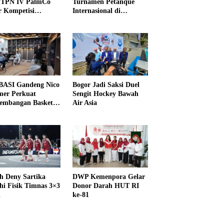
PTPN IV PalmCo
Turnamen Petanque
r Kompetisi
Internasional di
raga
UNDIKMA
ASI Gandeng Nico
Bogor Jadi Saksi Duel
er Perkuat
Sengit Hockey Bawah
embangan Basket
Air Asia
h Deny Sartika
DWP Kemenpora Gelar
hi Fisik Timnas 3×3
Donor Darah HUT RI
i
ke-81