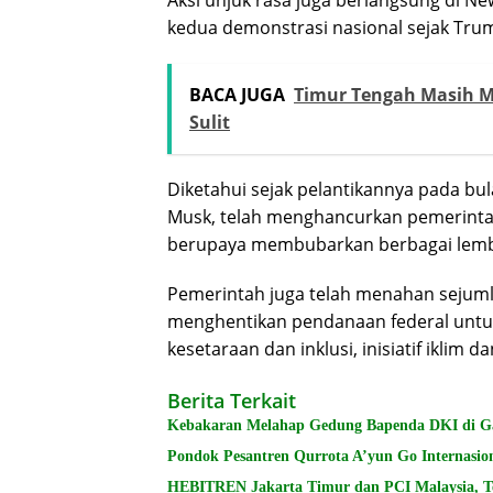
Aksi unjuk rasa juga berlangsung di Ne
kedua demonstrasi nasional sejak Tru
BACA JUGA
Timur Tengah Masih M
Sulit
Diketahui sejak pelantikannya pada bul
Musk, telah menghancurkan pemerintah
berupaya membubarkan berbagai lem
Pemerintah juga telah menahan seju
menghentikan pendanaan federal untu
kesetaraan dan inklusi, inisiatif iklim d
Berita Terkait
Kebakaran Melahap Gedung Bapenda DKI di Gam
Pondok Pesantren Qurrota A’yun Go Internasion
HEBITREN Jakarta Timur dan PCI Malaysia, Te