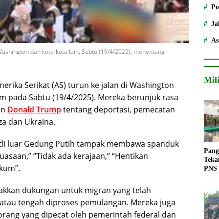
Po
Ja
As
 Washington dan kota-kota lain, Sabtu (19/4/2025), menentang
Mil
rika Serikat (AS) turun ke jalan di Washington
am pada Sabtu (19/4/2025). Mereka berunjuk rasa
en
Donald Trump
tentang deportasi, pemecatan
za dan Ukraina.
di luar Gedung Putih tampak membawa spanduk
Pang
uasaan,” “Tidak ada kerajaan,” “Hentikan
Teka
ukum”.
PNS
kkan dukungan untuk migran yang telah
atau tengah diproses pemulangan. Mereka juga
rang yang dipecat oleh pemerintah federal dan