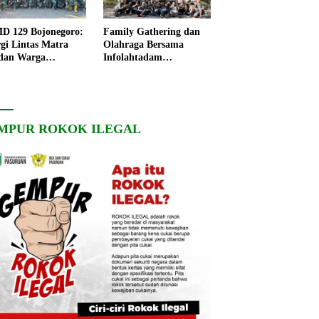
 129 Bojonegoro:
Family Gathering dan
rgi Lintas Matra
Olahraga Bersama
dan Warga
Infolahtadam
ngo, Percepat
V/Brawijaya Pererat
angunan Desa
Soliditas dan
Kebersamaan
MPUR ROKOK ILEGAL