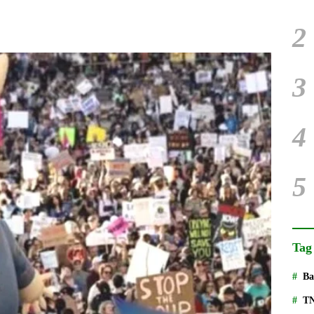
2
3
4
5
Tag
Ba
T