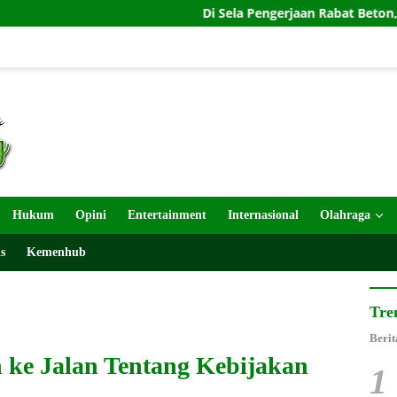
Di Sela Pengerjaan Rabat Beton, Prada Ferdianto Tu
Hukum
Opini
Entertainment
Internasional
Olahraga
s
Kemenhub
Tre
Berit
ke Jalan Tentang Kebijakan
1