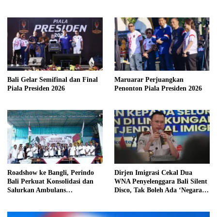
Bali Gelar Semifinal dan Final
Maruarar Perjuangkan
Piala Presiden 2026
Penonton Piala Presiden 2026
Roadshow ke Bangli, Perindo
Dirjen Imigrasi Cekal Dua
Bali Perkuat Konsolidasi dan
WNA Penyelenggara Bali Silent
Salurkan Ambulans
Disco, Tak Boleh Ada ‘Negara
Kemanusiaan
dalam Negara’