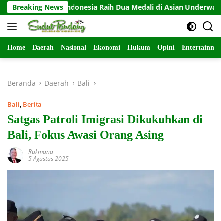
Langsung
Breaking News
Indonesia Raih Dua Medali di Asian Underwater Hock
ke
konten
Home
Daerah
Nasional
Ekonomi
Hukum
Opini
Entertainme
Beranda
Daerah
Bali
Bali
,
Berita
Satgas Patroli Imigrasi Dikukuhkan di
Bali, Fokus Awasi Orang Asing
Rukmana
5 Agustus 2025