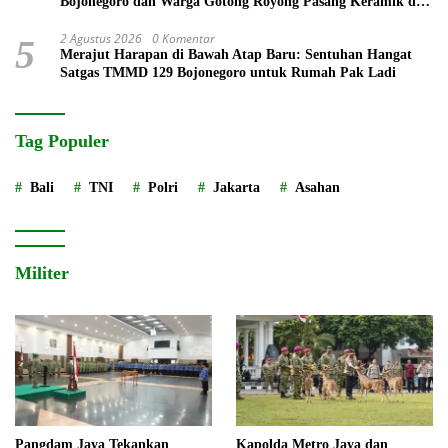
Bojonegoro dan Warga Gotong Royong Pasang Keramik di
Rumah Ibu Tini
2 Agustus 2026
0 Komentar
5
Merajut Harapan di Bawah Atap Baru: Sentuhan Hangat
Satgas TMMD 129 Bojonegoro untuk Rumah Pak Ladi
Tag Populer
Bali
TNI
Polri
Jakarta
Asahan
Militer
Pangdam Jaya Tekankan
Kapolda Metro Jaya dan