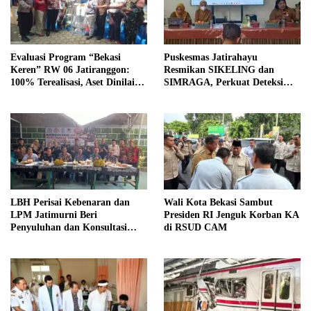
Evaluasi Program “Bekasi
Puskesmas Jatirahayu
Keren” RW 06 Jatiranggon:
Resmikan SIKELING dan
100% Terealisasi, Aset Dinilai
SIMRAGA, Perkuat Deteksi
Bertahan 5 Tahun
Dini Penyakit Warga
LBH Perisai Kebenaran dan
Wali Kota Bekasi Sambut
LPM Jatimurni Beri
Presiden RI Jenguk Korban KA
Penyuluhan dan Konsultasi
di RSUD CAM
Hukum Gratis untuk Warga