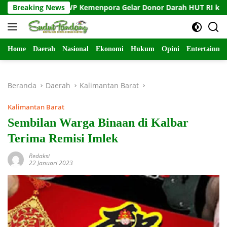
Langsung
Breaking News
DWP Kemenpora Gelar Donor Darah HUT RI ke-81
ke
konten
Home
Daerah
Nasional
Ekonomi
Hukum
Opini
Entertainme
Beranda
Daerah
Kalimantan Barat
Kalimantan Barat
Sembilan Warga Binaan di Kalbar
Terima Remisi Imlek
Redaksi
22 Januari 2023