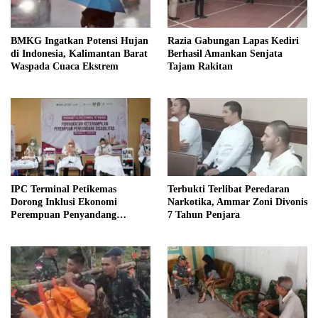
BMKG Ingatkan Potensi Hujan
Razia Gabungan Lapas Kediri
di Indonesia, Kalimantan Barat
Berhasil Amankan Senjata
Waspada Cuaca Ekstrem
Tajam Rakitan
IPC Terminal Petikemas
Terbukti Terlibat Peredaran
Dorong Inklusi Ekonomi
Narkotika, Ammar Zoni Divonis
Perempuan Penyandang
7 Tahun Penjara
Disabilitas Melalui Program
TJSL di Kalimantan Barat