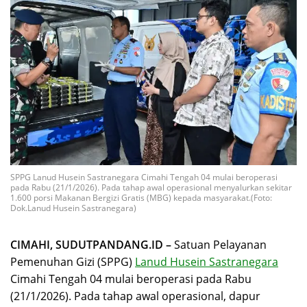
SPPG Lanud Husein Sastranegara Cimahi Tengah 04 mulai beroperasi
pada Rabu (21/1/2026). Pada tahap awal operasional menyalurkan sekitar
1.600 porsi Makanan Bergizi Gratis (MBG) kepada masyarakat.(Foto:
Dok.Lanud Husein Sastranegara)
CIMAHI, SUDUTPANDANG.ID –
Satuan Pelayanan
Pemenuhan Gizi (SPPG)
Lanud Husein Sastranegara
Cimahi Tengah 04 mulai beroperasi pada Rabu
(21/1/2026). Pada tahap awal operasional, dapur