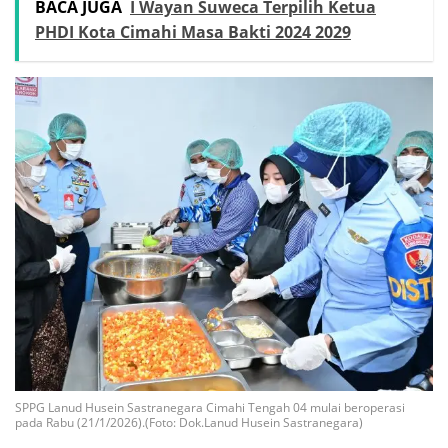
BACA JUGA
I Wayan Suweca Terpilih Ketua
PHDI Kota Cimahi Masa Bakti 2024 2029
SPPG Lanud Husein Sastranegara Cimahi Tengah 04 mulai beroperasi
pada Rabu (21/1/2026).(Foto: Dok.Lanud Husein Sastranegara)