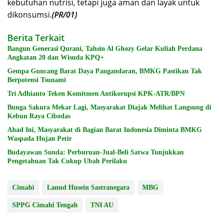
kebutuhan nutrisi, tetapi juga aman dan layak untuk
dikonsumsi.
(PR/01)
Berita Terkait
Bangun Generasi Qurani, Tahsin Al Ghozy Gelar Kuliah Perdana
Angkatan 20 dan Wisuda KPQ+
Gempa Guncang Barat Daya Pangandaran, BMKG Pastikan Tak
Berpotensi Tsunami
Tri Adhianto Teken Komitmen Antikorupsi KPK-ATR/BPN
Bunga Sakura Mekar Lagi, Masyarakat Diajak Melihat Langsung di
Kebun Raya Cibodas
Ahad Ini, Masyarakat di Bagian Barat Indonesia Diminta BMKG
Waspada Hujan Petir
Budayawan Sunda: Perburuan-Jual-Beli Satwa Tunjukkan
Pengetahuan Tak Cukup Ubah Perilaku
Cimahi
Lanud Husein Sastranegara
MBG
SPPG Cimahi Tengah
TNI AU