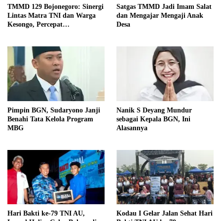
Satgas TMMD Jadi Imam Salat
TMMD 129 Bojonegoro: Sinergi
dan Mengajar Mengaji Anak
Lintas Matra TNI dan Warga
Desa
Kesongo, Percepat
Pembangunan Desa
Pimpin BGN, Sudaryono Janji
Nanik S Deyang Mundur
Benahi Tata Kelola Program
sebagai Kepala BGN, Ini
MBG
Alasannya
Hari Bakti ke-79 TNI AU,
Kodau I Gelar Jalan Sehat Hari