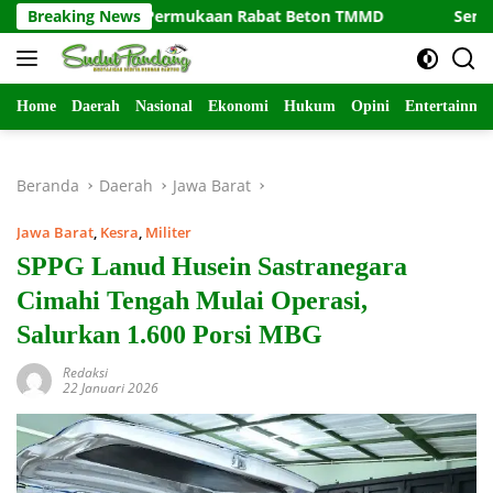
Langsung
kan Permukaan Rabat Beton TMMD
Breaking News
Sentuhan Hangat di Ke
ke
konten
Home
Daerah
Nasional
Ekonomi
Hukum
Opini
Entertainme
Beranda
Daerah
Jawa Barat
Jawa Barat
,
Kesra
,
Militer
SPPG Lanud Husein Sastranegara
Cimahi Tengah Mulai Operasi,
Salurkan 1.600 Porsi MBG
Redaksi
22 Januari 2026