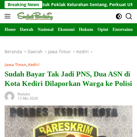
Langsung
an untuk Poklak Kelurahan Sentang, Perkuat UMKM Jelang Lom
Breaking News
ke
konten
Home
Daerah
Nasional
Ekonomi
Hukum
Opini
Entertainme
Beranda
Daerah
Jawa Timur
Kediri
Jawa Timur
,
Kediri
Sudah Bayar Tak Jadi PNS, Dua ASN di
Kota Kediri Dilaporkan Warga ke Polisi
Redaksi
13 Mei 2026