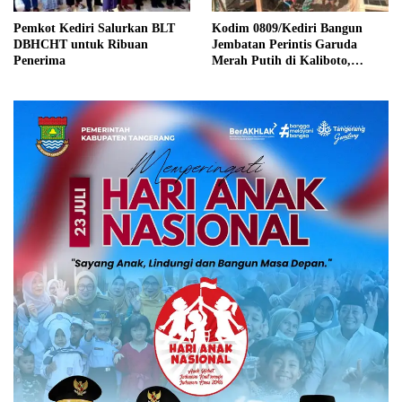
Pemkot Kediri Salurkan BLT
Kodim 0809/Kediri Bangun
DBHCHT untuk Ribuan
Jembatan Perintis Garuda
Penerima
Merah Putih di Kaliboto,
Dorong Perekonomian Warga