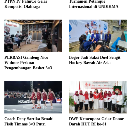
PTPN IV PalmCo Gelar
Turnamen Petanque
Kompetisi Olahraga
Internasional di UNDIKMA
PERBASI Gandeng Nico
Bogor Jadi Saksi Duel Sengit
Widmer Perkuat
Hockey Bawah Air Asia
Pengembangan Basket 3×3
Coach Deny Sartika Benahi
DWP Kemenpora Gelar Donor
Fisik Timnas 3×3 Putri
Darah HUT RI ke-81