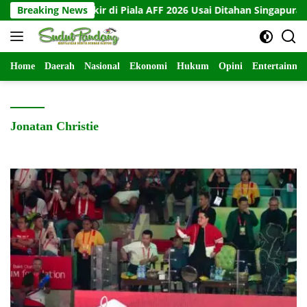
Langsung
 Tersingkir di Piala AFF 2026 Usai Ditahan Singapura 1-1
Breaking News
ke
konten
Home
Daerah
Nasional
Ekonomi
Hukum
Opini
Entertainme
Jonatan Christie