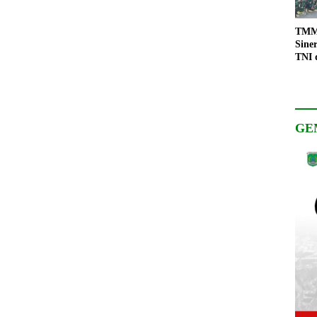
TMMD
Sine
TNI 
Keso
Pemb
GE