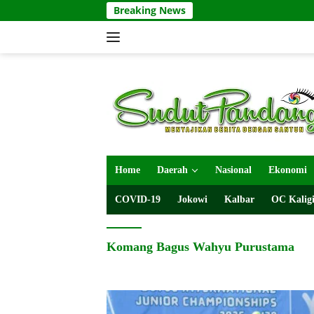
Langsung
Breaking News
ke
konten
Home
Daerah
Nasional
Ekonomi
COVID-19
Jokowi
Kalbar
OC Kaligi
Komang Bagus Wahyu Purustama