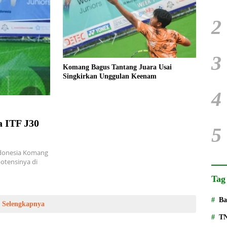
2
3
Komang Bagus Tantang Juara Usai
Singkirkan Unggulan Keenam
4
 ITF J30
5
donesia Komang
tensinya di
Tag
Ba
Selengkapnya
T