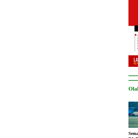
Ola
Sema