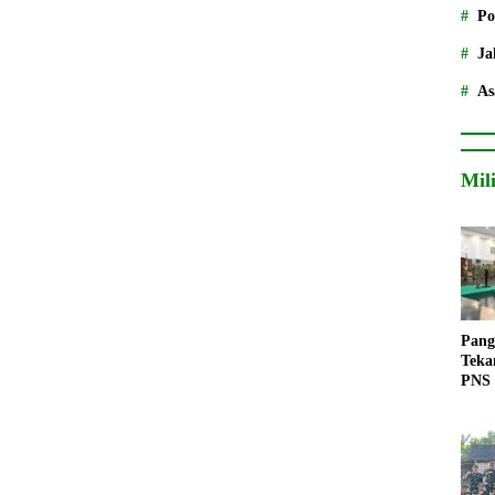
Po
Ja
As
Mil
Pang
Teka
PNS