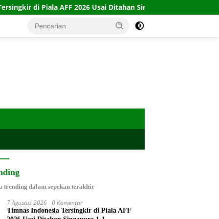
 di Piala AFF 2026 Usai Ditahan Singapura 1-1
10 Kartu L
nding
a trending dalam sepekan terakhir
7 Agustus 2026
0 Komentar
Timnas Indonesia Tersingkir di Piala AFF