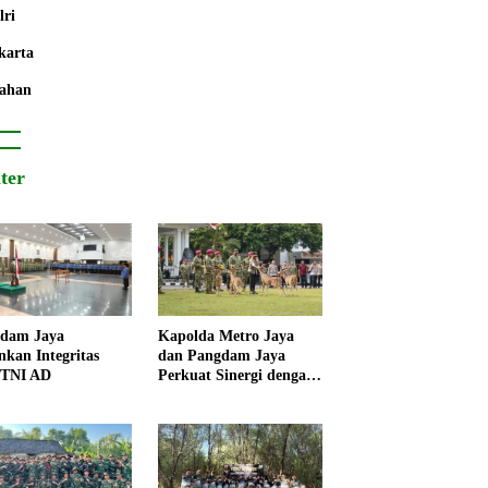
lri
karta
ahan
iter
dam Jaya
Kapolda Metro Jaya
nkan Integritas
dan Pangdam Jaya
 TNI AD
Perkuat Sinergi dengan
Korps Marinir