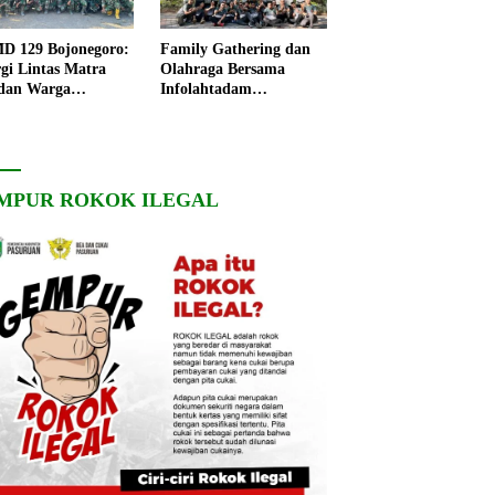
 129 Bojonegoro:
Family Gathering dan
rgi Lintas Matra
Olahraga Bersama
dan Warga
Infolahtadam
ngo, Percepat
V/Brawijaya Pererat
angunan Desa
Soliditas dan
Kebersamaan
MPUR ROKOK ILEGAL