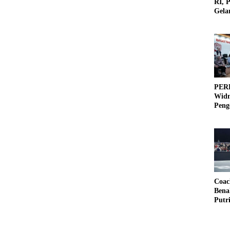
RI, 
Gela
Olah
PERB
Widm
Peng
3×3
Coac
Bena
Putr