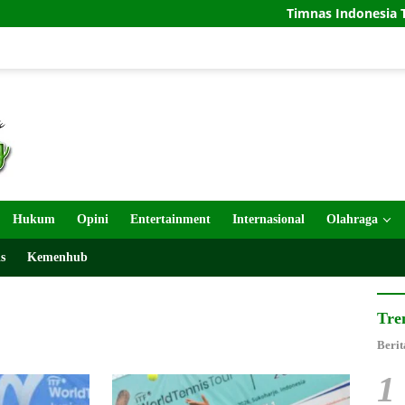
Timnas Indonesia Tersingkir
Hukum
Opini
Entertainment
Internasional
Olahraga
s
Kemenhub
Tre
Berit
1