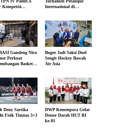
PTPN IV PalmCo
Turnamen Petanque
r Kompetisi
Internasional di
raga
UNDIKMA
ASI Gandeng Nico
Bogor Jadi Saksi Duel
er Perkuat
Sengit Hockey Bawah
embangan Basket
Air Asia
h Deny Sartika
DWP Kemenpora Gelar
hi Fisik Timnas 3×3
Donor Darah HUT RI
i
ke-81