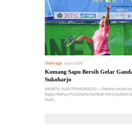
Olahraga
6 Juni 2026
Komang Sapu Bersih Gelar Ganda
Sukoharjo
JAKARTA, SUDUTPANDANG.ID — Petenis muda In
Bagus Wahyu Purustama kembali menunjukkan po
level…