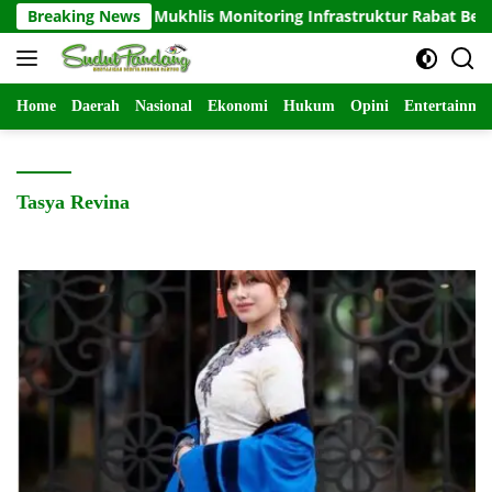
Langsung
Brigjen TNI Mukhlis Monitoring Infrastruktur Rabat Beton dan 
Breaking News
ke
konten
Home
Daerah
Nasional
Ekonomi
Hukum
Opini
Entertainme
Tasya Revina