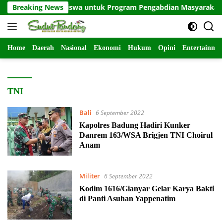
Langsung
rim Mahasiswa untuk Program Pengabdian Masyarakat di Indr
Breaking News
ke
konten
Home
Daerah
Nasional
Ekonomi
Hukum
Opini
Entertainme
TNI
Bali
6 September 2022
Kapolres Badung Hadiri Kunker
Danrem 163/WSA Brigjen TNI Choirul
Anam
Militer
6 September 2022
Kodim 1616/Gianyar Gelar Karya Bakti
di Panti Asuhan Yappenatim