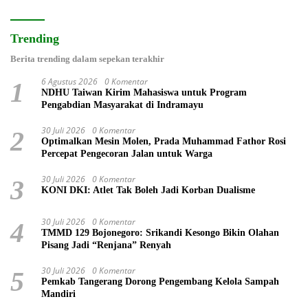
Trending
Berita trending dalam sepekan terakhir
6 Agustus 2026
0 Komentar
1
NDHU Taiwan Kirim Mahasiswa untuk Program
Pengabdian Masyarakat di Indramayu
30 Juli 2026
0 Komentar
2
Optimalkan Mesin Molen, Prada Muhammad Fathor Rosi
Percepat Pengecoran Jalan untuk Warga
30 Juli 2026
0 Komentar
3
KONI DKI: Atlet Tak Boleh Jadi Korban Dualisme
30 Juli 2026
0 Komentar
4
TMMD 129 Bojonegoro: Srikandi Kesongo Bikin Olahan
Pisang Jadi “Renjana” Renyah
30 Juli 2026
0 Komentar
5
Pemkab Tangerang Dorong Pengembang Kelola Sampah
Mandiri