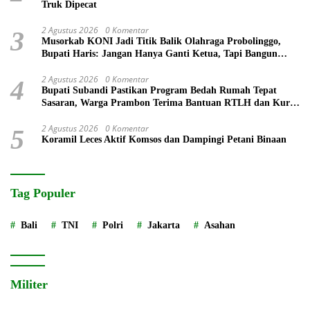
Truk Dipecat
2 Agustus 2026
0 Komentar
3
Musorkab KONI Jadi Titik Balik Olahraga Probolinggo,
Bupati Haris: Jangan Hanya Ganti Ketua, Tapi Bangun
Prestasi
2 Agustus 2026
0 Komentar
4
Bupati Subandi Pastikan Program Bedah Rumah Tepat
Sasaran, Warga Prambon Terima Bantuan RTLH dan Kursi
Roda
2 Agustus 2026
0 Komentar
5
Koramil Leces Aktif Komsos dan Dampingi Petani Binaan
Tag Populer
Bali
TNI
Polri
Jakarta
Asahan
Militer