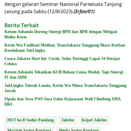
dengan gelaran Seminar Nasional Pariwisata Tanjung
Lesung pada Sabtu (12/8/2023).
(Erfan/01)
Berita Terkait
Ketum Asbanda Dorong Sinergi BPD dan BPR dengan Mitigasi
Risiko Ketat
Kevin Wu Fasilitasi Mediasi, TransJakarta Tanggung Biaya Korban
Kecelakaan JakLingko
Cuaca Jakarta Hari Ini: Cerah, Suhu Tertinggi Capai 34 Derajat
Celsius
Ketum Asbanda Tekankan KUB Bukan Cuma Modal, Tapi Sinergi
IT dan SDM
JakLingko Tabrak Lansia, Kevin Wu Minta TransJakarta Tanggung
Jawab
Elpala dan Siwo PWI Jaya Gelar Kejuaraan Wall Climbing SMA
DKI
HUT ke-8 Sudut Pandang
Jaktim
Kejari Jaktim
Majalah Sudut Pandang
Media Sudut Pandang