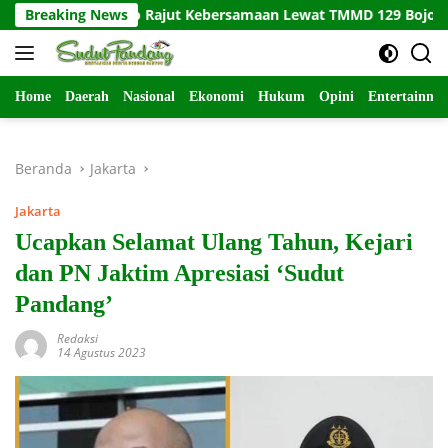
Langsung
a Kesongo Rajut Kebersamaan Lewat TMMD 129 Bojonegoro
Breaking News
ke
konten
Home
Daerah
Nasional
Ekonomi
Hukum
Opini
Entertainme
Beranda
Jakarta
Jakarta
Ucapkan Selamat Ulang Tahun, Kejari
dan PN Jaktim Apresiasi ‘Sudut
Pandang’
Redaksi
14 Agustus 2023