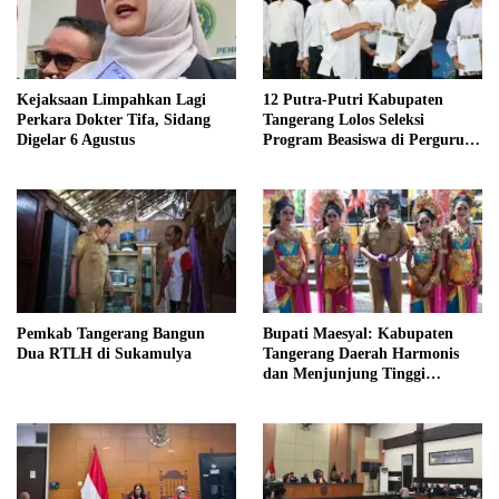
Kejaksaan Limpahkan Lagi
12 Putra-Putri Kabupaten
Perkara Dokter Tifa, Sidang
Tangerang Lolos Seleksi
Digelar 6 Agustus
Program Beasiswa di Perguruan
Tinggi Lingkup Kemenhub
Pemkab Tangerang Bangun
Bupati Maesyal: Kabupaten
Dua RTLH di Sukamulya
Tangerang Daerah Harmonis
dan Menjunjung Tinggi
Toleransi