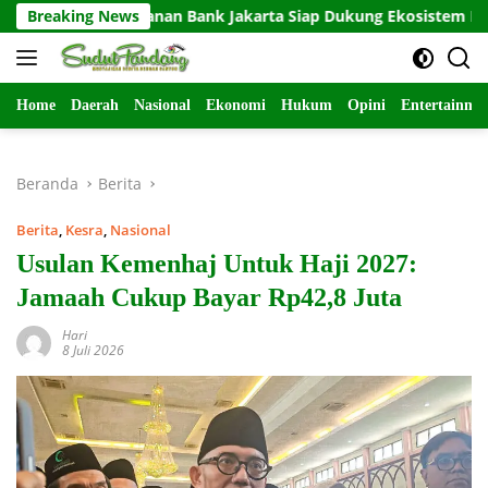
Langsung
Breaking News
Layanan Bank Jakarta Siap Dukung Ekosistem Persija
ke
konten
Home
Daerah
Nasional
Ekonomi
Hukum
Opini
Entertainme
Beranda
Berita
Berita
,
Kesra
,
Nasional
Usulan Kemenhaj Untuk Haji 2027:
Jamaah Cukup Bayar Rp42,8 Juta
Hari
8 Juli 2026