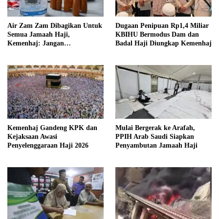
Air Zam Zam Dibagikan Untuk
Dugaan Penipuan Rp1,4 Miliar
Semua Jamaah Haji,
KBIHU Bermodus Dam dan
Kemenhaj: Jangan
Badal Haji Diungkap Kemenhaj
Memasukkan ke Koper Bagasi-
Kabin
Kemenhaj Gandeng KPK dan
Mulai Bergerak ke Arafah,
Kejaksaan Awasi
PPIH Arab Saudi Siapkan
Penyelenggaraan Haji 2026
Penyambutan Jamaah Haji