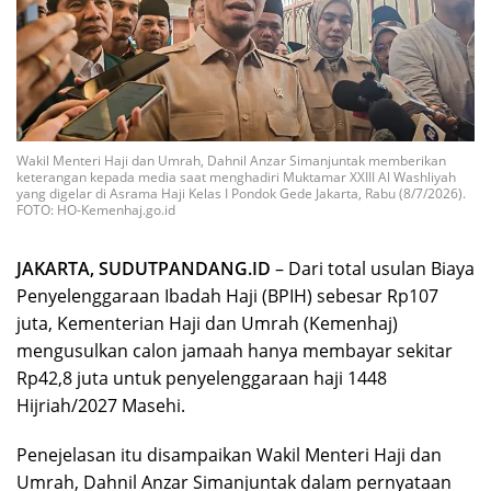
Wakil Menteri Haji dan Umrah, Dahnil Anzar Simanjuntak memberikan
keterangan kepada media saat menghadiri Muktamar XXIII Al Washliyah
yang digelar di Asrama Haji Kelas I Pondok Gede Jakarta, Rabu (8/7/2026).
FOTO: HO-Kemenhaj.go.id
JAKARTA, SUDUTPANDANG.ID
– Dari total usulan Biaya
Penyelenggaraan Ibadah Haji (BPIH) sebesar Rp107
juta, Kementerian Haji dan Umrah (Kemenhaj)
mengusulkan calon jamaah hanya membayar sekitar
Rp42,8 juta untuk penyelenggaraan haji 1448
Hijriah/2027 Masehi.
Penejelasan itu disampaikan Wakil Menteri Haji dan
Umrah, Dahnil Anzar Simanjuntak dalam pernyataan