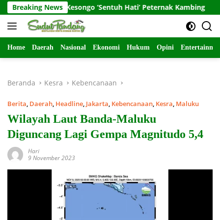
Langsung
abinsa Kesongo ‘Sentuh Hati’ Peternak Kambing
Breaking News
Memasu
ke
konten
Home
Daerah
Nasional
Ekonomi
Hukum
Opini
Entertainme
Beranda
Kesra
Kebencanaan
Berita
,
Daerah
,
Headline
,
Jakarta
,
Kebencanaan
,
Kesra
,
Maluku
Wilayah Laut Banda-Maluku
Diguncang Lagi Gempa Magnitudo 5,4
Hari
9 November 2023