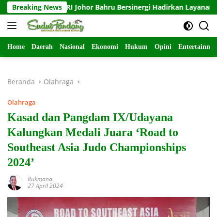
Langsung
t dan KJRI Johor Bahru Bersinergi Hadirkan Layanan Isbat Nikah 
Breaking News
ke
konten
Home
Daerah
Nasional
Ekonomi
Hukum
Opini
Entertainme
Beranda
Olahraga
Olahraga
Kasad dan Pangdam IX/Udayana
Kalungkan Medali Juara ‘Road to
Southeast Asia Judo Championships
2024’
Rukmana
27 April 2024