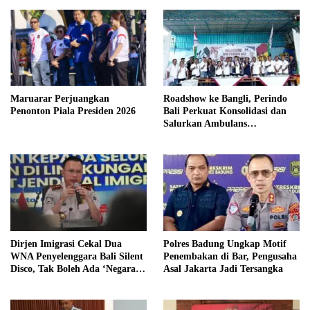
Maruarar Perjuangkan
Roadshow ke Bangli, Perindo
Penonton Piala Presiden 2026
Bali Perkuat Konsolidasi dan
Salurkan Ambulans
Kemanusiaan
Dirjen Imigrasi Cekal Dua
Polres Badung Ungkap Motif
WNA Penyelenggara Bali Silent
Penembakan di Bar, Pengusaha
Disco, Tak Boleh Ada ‘Negara
Asal Jakarta Jadi Tersangka
dalam Negara’