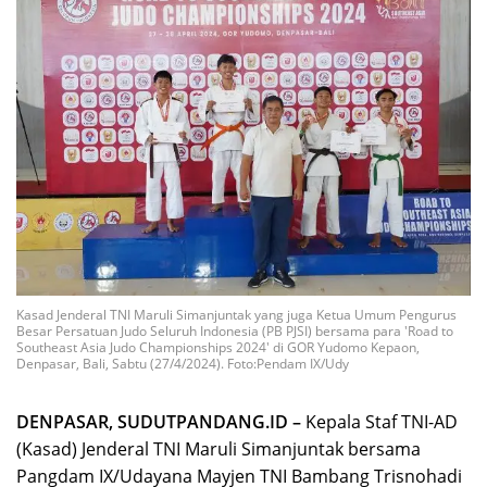
Kasad Jenderal TNI Maruli Simanjuntak yang juga Ketua Umum Pengurus
Besar Persatuan Judo Seluruh Indonesia (PB PJSI) bersama para 'Road to
Southeast Asia Judo Championships 2024' di GOR Yudomo Kepaon,
Denpasar, Bali, Sabtu (27/4/2024). Foto:Pendam IX/Udy
DENPASAR, SUDUTPANDANG.ID –
Kepala Staf TNI-AD
(Kasad) Jenderal TNI Maruli Simanjuntak bersama
Pangdam IX/Udayana Mayjen TNI Bambang Trisnohadi