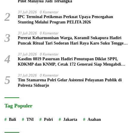
Pilot Malaysia Jadi Tersangka
31 Juli 2026
0 Komentar
2
IPC Terminal Petikemas Perkuat Upaya Pencegahan
Stunting Melalui Program PELITA 2026
31 Juli 2026
0 Komentar
3
Pererat Keharmonisan Warga, Koramil Sukapura Hadiri
Puncak Ritual Tari Sodoran Hari Raya Karo Suku Tengger
di Bromo
31 Juli 2026
0 Komentar
4
Kasdim 0819 Pasuruan Hadiri Penutupan Diklat SPPI,
KDKMP dan KNMP, Cetak 172 Generasi Siap Mengabdi
untuk Negeri
31 Juli 2026
0 Komentar
5
Tim Stamarena Polri Gelar Asistensi Pelayanan Publik di
Polresta Sidoarjo
Tag Populer
Bali
TNI
Polri
Jakarta
Asahan