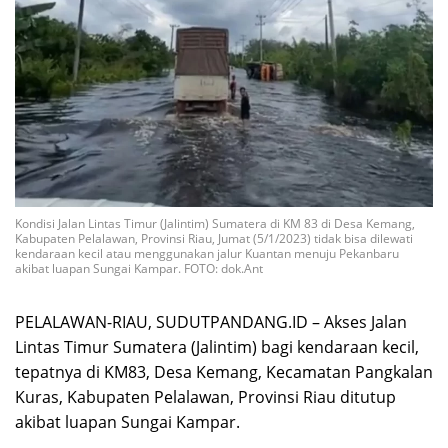
Kondisi Jalan Lintas Timur (Jalintim) Sumatera di KM 83 di Desa Kemang,
Kabupaten Pelalawan, Provinsi Riau, Jumat (5/1/2023) tidak bisa dilewati
kendaraan kecil atau menggunakan jalur Kuantan menuju Pekanbaru
akibat luapan Sungai Kampar. FOTO: dok.Ant
PELALAWAN-RIAU, SUDUTPANDANG.ID – Akses Jalan
Lintas Timur Sumatera (Jalintim) bagi kendaraan kecil,
tepatnya di KM83, Desa Kemang, Kecamatan Pangkalan
Kuras, Kabupaten Pelalawan, Provinsi Riau ditutup
akibat luapan Sungai Kampar.