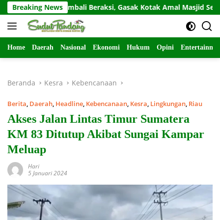
Langsung
esidivis Kembali Beraksi, Gasak Kotak Amal Masjid Sepi di Gunun
Breaking News
ke
konten
Home
Daerah
Nasional
Ekonomi
Hukum
Opini
Entertainme
Beranda
Kesra
Kebencanaan
Berita
,
Daerah
,
Headline
,
Kebencanaan
,
Kesra
,
Lingkungan
,
Riau
Akses Jalan Lintas Timur Sumatera
KM 83 Ditutup Akibat Sungai Kampar
Meluap
Hari
5 Januari 2024