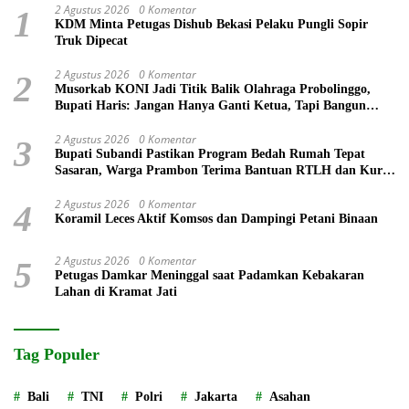
2 Agustus 2026
0 Komentar
1
KDM Minta Petugas Dishub Bekasi Pelaku Pungli Sopir
Truk Dipecat
2 Agustus 2026
0 Komentar
2
Musorkab KONI Jadi Titik Balik Olahraga Probolinggo,
Bupati Haris: Jangan Hanya Ganti Ketua, Tapi Bangun
Prestasi
2 Agustus 2026
0 Komentar
3
Bupati Subandi Pastikan Program Bedah Rumah Tepat
Sasaran, Warga Prambon Terima Bantuan RTLH dan Kursi
Roda
2 Agustus 2026
0 Komentar
4
Koramil Leces Aktif Komsos dan Dampingi Petani Binaan
2 Agustus 2026
0 Komentar
5
Petugas Damkar Meninggal saat Padamkan Kebakaran
Lahan di Kramat Jati
Tag Populer
Bali
TNI
Polri
Jakarta
Asahan