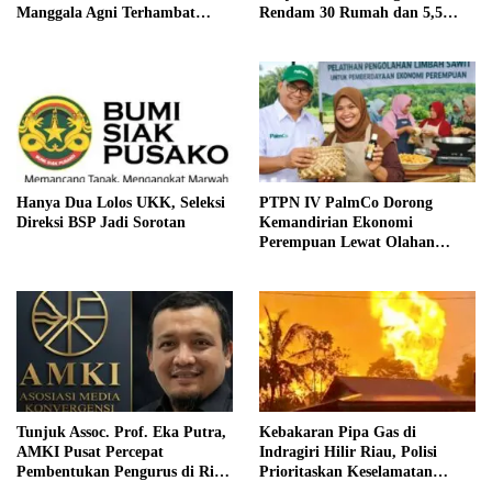
Manggala Agni Terhambat
Rendam 30 Rumah dan 5,5
Dipadamkan
Hektare Lahan
Hanya Dua Lolos UKK, Seleksi
PTPN IV PalmCo Dorong
Direksi BSP Jadi Sorotan
Kemandirian Ekonomi
Perempuan Lewat Olahan
Limbah Sawit
Tunjuk Assoc. Prof. Eka Putra,
Kebakaran Pipa Gas di
AMKI Pusat Percepat
Indragiri Hilir Riau, Polisi
Pembentukan Pengurus di Riau
Prioritaskan Keselamatan
dan Kepri
Warga