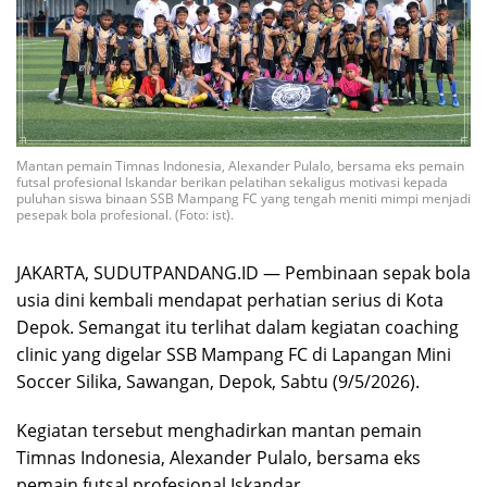
Mantan pemain Timnas Indonesia, Alexander Pulalo, bersama eks pemain
futsal profesional Iskandar berikan pelatihan sekaligus motivasi kepada
puluhan siswa binaan SSB Mampang FC yang tengah meniti mimpi menjadi
pesepak bola profesional. (Foto: ist).
JAKARTA, SUDUTPANDANG.ID — Pembinaan sepak bola
usia dini kembali mendapat perhatian serius di Kota
Depok. Semangat itu terlihat dalam kegiatan coaching
clinic yang digelar SSB Mampang FC di Lapangan Mini
Soccer Silika, Sawangan, Depok, Sabtu (9/5/2026).
Kegiatan tersebut menghadirkan mantan pemain
Timnas Indonesia, Alexander Pulalo, bersama eks
pemain futsal profesional Iskandar.