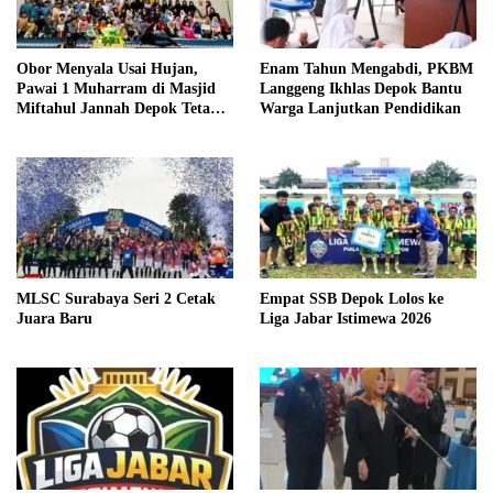
Obor Menyala Usai Hujan,
Enam Tahun Mengabdi, PKBM
Pawai 1 Muharram di Masjid
Langgeng Ikhlas Depok Bantu
Miftahul Jannah Depok Tetap
Warga Lanjutkan Pendidikan
Meriah
MLSC Surabaya Seri 2 Cetak
Empat SSB Depok Lolos ke
Juara Baru
Liga Jabar Istimewa 2026