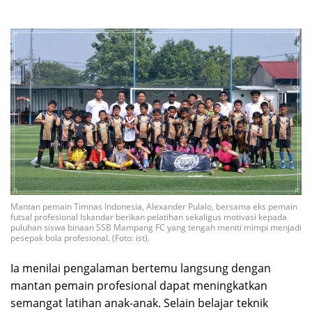
Mantan pemain Timnas Indonesia, Alexander Pulalo, bersama eks pemain
futsal profesional Iskandar berikan pelatihan sekaligus motivasi kepada
puluhan siswa binaan SSB Mampang FC yang tengah meniti mimpi menjadi
pesepak bola profesional. (Foto: ist).
Ia menilai pengalaman bertemu langsung dengan
mantan pemain profesional dapat meningkatkan
semangat latihan anak-anak. Selain belajar teknik