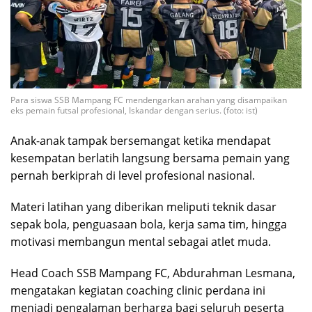
Para siswa SSB Mampang FC mendengarkan arahan yang disampaikan
eks pemain futsal profesional, Iskandar dengan serius. (foto: ist)
Anak-anak tampak bersemangat ketika mendapat
kesempatan berlatih langsung bersama pemain yang
pernah berkiprah di level profesional nasional.
Materi latihan yang diberikan meliputi teknik dasar
sepak bola, penguasaan bola, kerja sama tim, hingga
motivasi membangun mental sebagai atlet muda.
Head Coach SSB Mampang FC, Abdurahman Lesmana,
mengatakan kegiatan coaching clinic perdana ini
menjadi pengalaman berharga bagi seluruh peserta