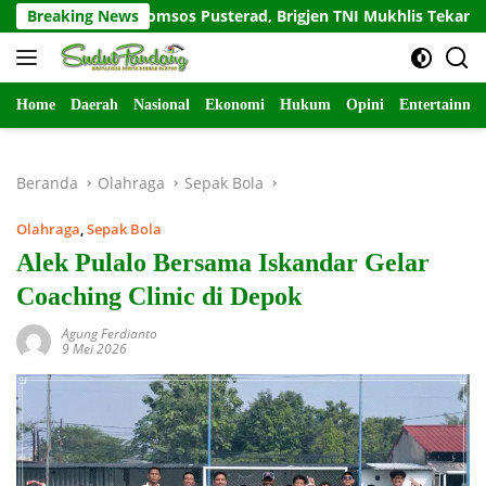
Langsung
m Sapa Komsos Pusterad, Brigjen TNI Mukhlis Tekankan Keberla
Breaking News
ke
konten
Home
Daerah
Nasional
Ekonomi
Hukum
Opini
Entertainme
Beranda
Olahraga
Sepak Bola
Olahraga
,
Sepak Bola
Alek Pulalo Bersama Iskandar Gelar
Coaching Clinic di Depok
Agung Ferdianto
9 Mei 2026