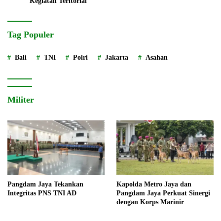
Kegiatan Teritorial
Tag Populer
Bali
TNI
Polri
Jakarta
Asahan
Militer
Pangdam Jaya Tekankan
Kapolda Metro Jaya dan
Integritas PNS TNI AD
Pangdam Jaya Perkuat Sinergi
dengan Korps Marinir