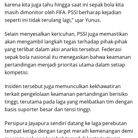
karena kita juga tahu hingga saat ini sepak bola kita
masih dimonitor oleh FIFA. PSSI berharap kejadian
seperti ini tidak terulang lagi,” ujar Yunus.
Selain menyesalkan kericuhan, PSSI juga memastikan
akan mengambil langkah tegas terhadap pihak-pihak
yang terlibat dalam aksi anarkis tersebut. Federasi
sepak bola nasional itu menegaskan bahwa keamanan
pertandingan menjadi prioritas utama dalam setiap
kompetisi.
Insiden tersebut juga memunculkan kekhawatiran
terkait pengelolaan keamanan pertandingan berisiko
tinggi, terutama pada laga yang melibatkan tim dengan
basis suporter besar dan tensi tinggi.
Persipura Jayapura sendiri datang ke laga perebutan
tempat ketiga dengan target meraih kemenangan demi