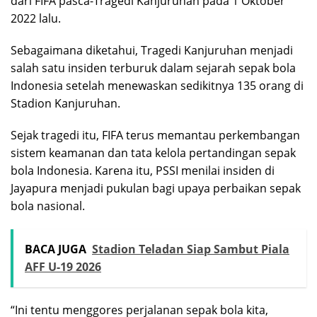
dari FIFA pasca-Tragedi Kanjuruhan pada 1 Oktober
2022 lalu.
Sebagaimana diketahui, Tragedi Kanjuruhan menjadi
salah satu insiden terburuk dalam sejarah sepak bola
Indonesia setelah menewaskan sedikitnya 135 orang di
Stadion Kanjuruhan
.
Sejak tragedi itu, FIFA terus memantau perkembangan
sistem keamanan dan tata kelola pertandingan sepak
bola Indonesia. Karena itu, PSSI menilai insiden di
Jayapura menjadi pukulan bagi upaya perbaikan sepak
bola nasional.
BACA JUGA
Stadion Teladan Siap Sambut Piala
AFF U-19 2026
“Ini tentu menggores perjalanan sepak bola kita,