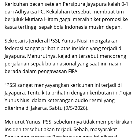
Kericuhan pecah setelah Persipura Jayapura kalah 0-1
dari Adhyaksa FC. Kekalahan tersebut membuat tim
berjuluk Mutiara Hitam gagal meraih tiket promosi ke
kasta tertinggi sepak bola Indonesia musim depan.
Sekretaris Jenderal PSSI,
Yunus Nusi
, mengatakan
federasi sangat prihatin atas insiden yang terjadi di
Jayapura. Menurutnya, kejadian tersebut mencoreng
perjalanan sepak bola nasional yang saat ini masih
berada dalam pengawasan FIFA.
“PSSI sangat menyayangkan kericuhan ini terjadi di
Jayapura. Tentu kita prihatin dengan keributan ini,” ujar
Yunus Nusi dalam keterangan audio resmi yang
diterima di Jakarta, Sabtu (9/5/2026).
Menurut Yunus, PSSI sebelumnya tidak memperkirakan
insiden tersebut akan terjadi. Sebab, masyarakat