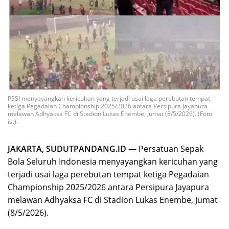
PSSI menyayangkan kericuhan yang terjadi usai laga perebutan tempat
ketiga Pegadaian Championship 2025/2026 antara Persipura Jayapura
melawan Adhyaksa FC di Stadion Lukas Enembe, Jumat (8/5/2026). (Foto:
ist).
JAKARTA, SUDUTPANDANG.ID
— Persatuan Sepak
Bola Seluruh Indonesia
menyayangkan kericuhan yang
terjadi usai laga perebutan tempat ketiga Pegadaian
Championship 2025/2026 antara
Persipura Jayapura
melawan
Adhyaksa FC
di
Stadion Lukas Enembe
, Jumat
(8/5/2026).