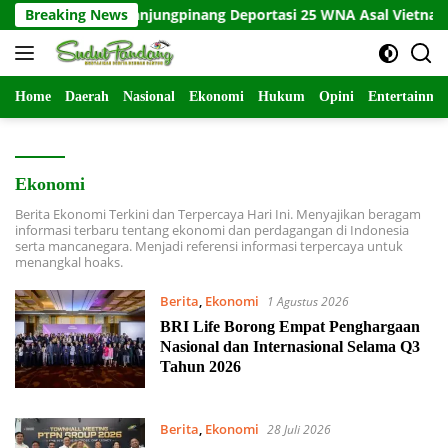
Langsung
im Pusat Tanjungpinang Deportasi 25 WNA Asal Vietnam
Breaking News
ke
konten
Home
Daerah
Nasional
Ekonomi
Hukum
Opini
Entertainme
Ekonomi
Berita Ekonomi Terkini dan Terpercaya Hari Ini. Menyajikan beragam
informasi terbaru tentang ekonomi dan perdagangan di Indonesia
serta mancanegara. Menjadi referensi informasi terpercaya untuk
menangkal hoaks.
Berita
,
Ekonomi
1 Agustus 2026
BRI Life Borong Empat Penghargaan
Nasional dan Internasional Selama Q3
Tahun 2026
Berita
,
Ekonomi
28 Juli 2026