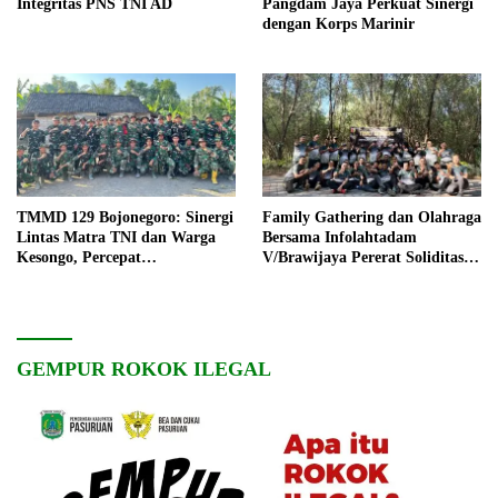
Integritas PNS TNI AD
Pangdam Jaya Perkuat Sinergi
dengan Korps Marinir
TMMD 129 Bojonegoro: Sinergi
Family Gathering dan Olahraga
Lintas Matra TNI dan Warga
Bersama Infolahtadam
Kesongo, Percepat
V/Brawijaya Pererat Soliditas
Pembangunan Desa
dan Kebersamaan
GEMPUR ROKOK ILEGAL