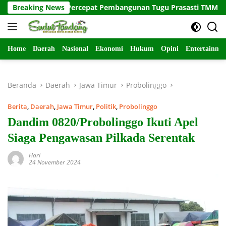
Langsung
as Satuan Percepat Pembangunan Tugu Prasasti TMMD ke-129
Breaking News
ke
konten
Home
Daerah
Nasional
Ekonomi
Hukum
Opini
Entertainme
Beranda
Daerah
Jawa Timur
Probolinggo
Berita
,
Daerah
,
Jawa Timur
,
Politik
,
Probolinggo
Dandim 0820/Probolinggo Ikuti Apel
Siaga Pengawasan Pilkada Serentak
Hari
24 November 2024