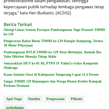
profesionalisme dalam pengawasan, sehingga
kepercayaan publik terhadap lembaga pengawas tetap
terjaga,” kata Heri Budiasto. (ACZ/02)
Berita Terkait
Sinergi Lintas Satuan Percepat Pembangunan Tugu Prasasti TMMD
ke-129
Pengecoran Rabat Beton TMMD ke-129 Hampir Rampung, Tersisa
50 Meter Pekerjaan
Pembangunan RTLH TMMD ke-129 Terus Berlanjut, Rumah Ibu
Tuha Dikebut Menuju Tahap Akhir
Semarakkan HUT ke-81 RI, PTPN IV PalmCo Gelar Kompetisi
Olahraga
Kasus Anemia Siswi di Kabupaten Tangerang Capai 21,4 Persen
Satgas TMMD 129 Bojonegoro dan Warga Dusun Krebet Kompak
Perkuat Drainase
Apel Siaga
Dandim
Pengawasan
Pilkada
probolinggo