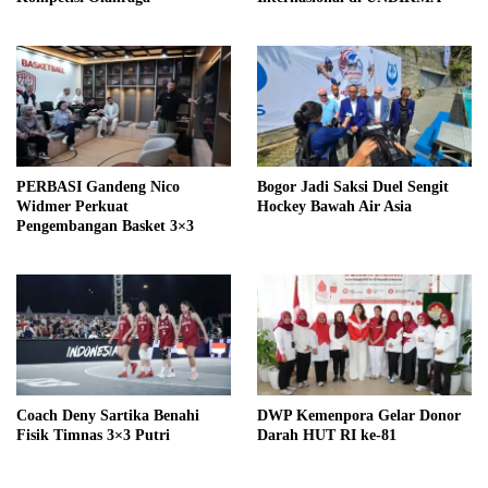
PERBASI Gandeng Nico
Bogor Jadi Saksi Duel Sengit
Widmer Perkuat
Hockey Bawah Air Asia
Pengembangan Basket 3×3
Coach Deny Sartika Benahi
DWP Kemenpora Gelar Donor
Fisik Timnas 3×3 Putri
Darah HUT RI ke-81