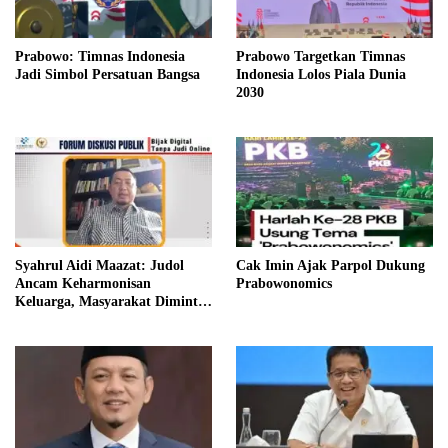
Prabowo: Timnas Indonesia
Prabowo Targetkan Timnas
Jadi Simbol Persatuan Bangsa
Indonesia Lolos Piala Dunia
2030
Syahrul Aidi Maazat: Judol
Cak Imin Ajak Parpol Dukung
Ancam Keharmonisan
Prabowonomics
Keluarga, Masyarakat Diminta
Bijak Bermedia Digital