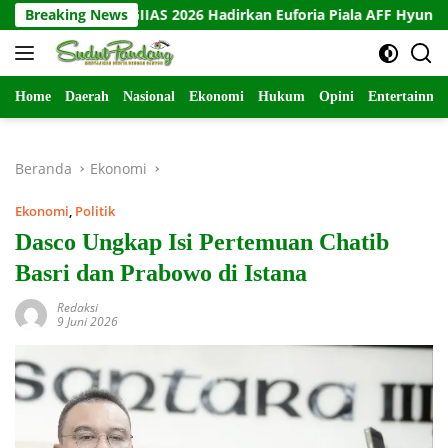
Langsung
h Hyundai GIIAS 2026 Hadirkan Euforia Piala AFF Hyundai Cup
Breaking News
ke
konten
Home
Daerah
Nasional
Ekonomi
Hukum
Opini
Entertainme
Beranda
Ekonomi
Ekonomi
,
Politik
Dasco Ungkap Isi Pertemuan Chatib
Basri dan Prabowo di Istana
Redaksi
9 Juni 2026