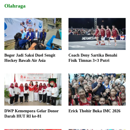
Olahraga
Bogor Jadi Saksi Duel Sengit
Coach Deny Sartika Benahi
Hockey Bawah Air Asia
Fisik Timnas 3×3 Putri
DWP Kemenpora Gelar Donor
Erick Thohir Buka IMC 2026
Darah HUT RI ke-81