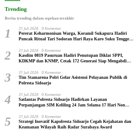
Trending
Berita trending dalam sepekan terakhir
31 Juli 2026
0 Komentar
1
Pererat Keharmonisan Warga, Koramil Sukapura Hadiri
Puncak Ritual Tari Sodoran Hari Raya Karo Suku Tengger
di Bromo
31 Juli 2026
0 Komentar
2
Kasdim 0819 Pasuruan Hadiri Penutupan Diklat SPPI,
KDKMP dan KNMP, Cetak 172 Generasi Siap Mengabdi
untuk Negeri
31 Juli 2026
0 Komentar
3
Tim Stamarena Polri Gelar Asistensi Pelayanan Publik di
Polresta Sidoarjo
31 Juli 2026
0 Komentar
4
Satlantas Polresta Sidoarjo Hadirkan Layanan
Perpanjangan SIM Keliling 24 Jam Selama 17 Hari Non
Stop
31 Juli 2026
0 Komentar
5
Strategi Inovatif Kapolresta Sidoarjo Cegah Kejahatan dan
Keamanan Wilayah Raih Radar Surabaya Award