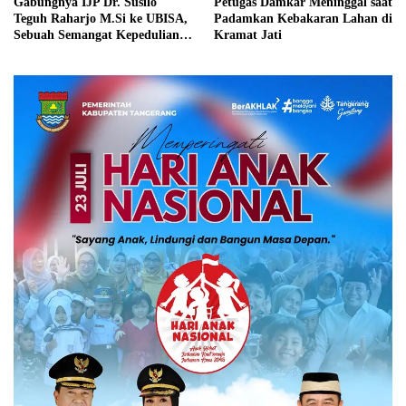
Gabungnya IJP Dr. Susilo
Petugas Damkar Meninggal saat
Teguh Raharjo M.Si ke UBISA,
Padamkan Kebakaran Lahan di
Sebuah Semangat Kepedulian
Kramat Jati
Pada Pendidikan