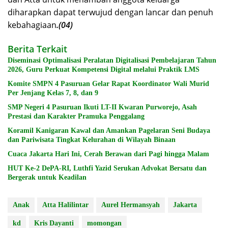
diharapkan dapat terwujud dengan lancar dan penuh
kebahagiaan
.(04)
Berita Terkait
Diseminasi Optimalisasi Peralatan Digitalisasi Pembelajaran Tahun
2026, Guru Perkuat Kompetensi Digital melalui Praktik LMS
Komite SMPN 4 Pasuruan Gelar Rapat Koordinator Wali Murid
Per Jenjang Kelas 7, 8, dan 9
SMP Negeri 4 Pasuruan Ikuti LT-II Kwaran Purworejo, Asah
Prestasi dan Karakter Pramuka Penggalang
Koramil Kanigaran Kawal dan Amankan Pagelaran Seni Budaya
dan Pariwisata Tingkat Kelurahan di Wilayah Binaan
Cuaca Jakarta Hari Ini, Cerah Berawan dari Pagi hingga Malam
HUT Ke-2 DePA-RI, Luthfi Yazid Serukan Advokat Bersatu dan
Bergerak untuk Keadilan
Anak
Atta Halilintar
Aurel Hermansyah
Jakarta
kd
Kris Dayanti
momongan