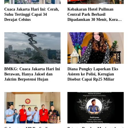
Cuaca Jakarta Hari Ini: Cerah,
Kebakaran Hotel Pullman
Suhu Tertinggi Capai 34
Central Park Berhasil
Derajat Celsius
Dipadamkan 30 Menit, Koramil
03/GP Turunkan 2 Water Tank
BMKG: Cuaca Jakarta Hari Ini
Diana Pungky Laporkan Eks
Berawan, Hanya Jaksel dan
Asisten ke Polisi, Kerugian
Jaktim Berpotensi Hujan
Disebut Capai Rp25 Miliar