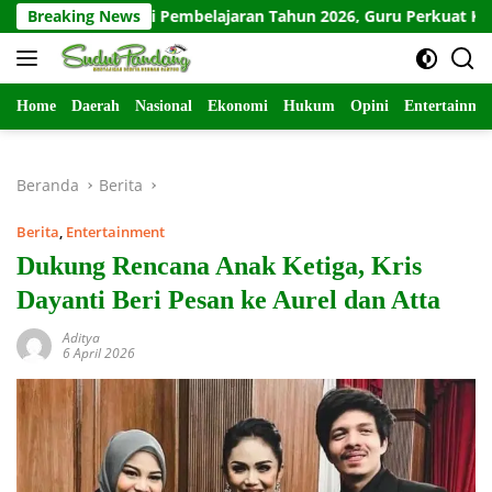
Langsung
italisasi Pembelajaran Tahun 2026, Guru Perkuat Kompetensi Digi
Breaking News
ke
konten
Home
Daerah
Nasional
Ekonomi
Hukum
Opini
Entertainme
Beranda
Berita
Berita
,
Entertainment
Dukung Rencana Anak Ketiga, Kris
Dayanti Beri Pesan ke Aurel dan Atta
Aditya
6 April 2026