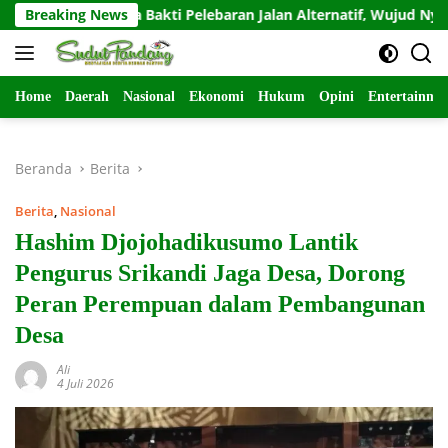
Langsung
n Karya Bakti Pelebaran Jalan Alternatif, Wujud Nyata Kemanun
Breaking News
ke
konten
Home
Daerah
Nasional
Ekonomi
Hukum
Opini
Entertainme
Beranda
Berita
Berita
,
Nasional
Hashim Djojohadikusumo Lantik
Pengurus Srikandi Jaga Desa, Dorong
Peran Perempuan dalam Pembangunan
Desa
Ali
4 Juli 2026