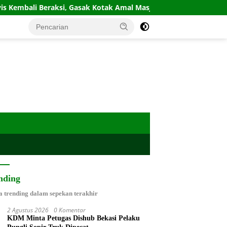
raksi, Gasak Kotak Amal Masjid Sepi di Gunung Putri
Keb
nding
a trending dalam sepekan terakhir
2 Agustus 2026
0 Komentar
KDM Minta Petugas Dishub Bekasi Pelaku