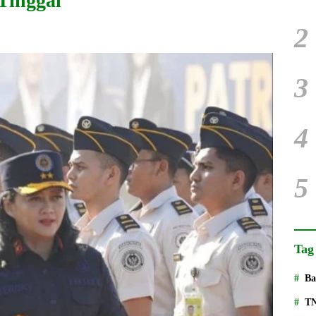
Tinggal
2
3
4
5
Tag
Ba
T