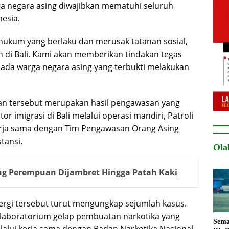
ga negara asing diwajibkan mematuhi seluruh
esia.
hukum yang berlaku dan merusak tatanan sosial,
 di Bali. Kami akan memberikan tindakan tegas
ada warga negara asing yang terbukti melakukan
kan tersebut merupakan hasil pengawasan yang
or imigrasi di Bali melalui operasi mandiri, Patroli
erja sama dengan Tim Pengawasan Orang Asing
tansi.
Ola
ang Perempuan Dijambret Hingga Patah Kaki
ergi tersebut turut mengungkap sejumlah kasus.
laboratorium gelap pembuatan narkotika yang
Sema
lalui kerja sama dengan Badan Narkotika Nasional