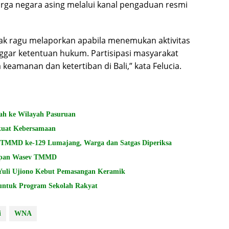
rga negara asing melalui kanal pengaduan resmi
ak ragu melaporkan apabila menemukan aktivitas
ggar ketentuan hukum. Partisipasi masyarakat
eamanan dan ketertiban di Bali,” kata Felucia.
ah ke Wilayah Pasuruan
kuat Kebersamaan
i TMMD ke-129 Lumajang, Warga dan Satgas Diperiksa
siapan Wasev TMMD
Yuli Ujiono Kebut Pemasangan Keramik
untuk Program Sekolah Rakyat
i
WNA