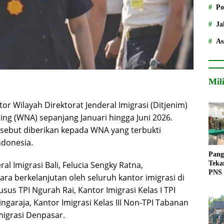
Po
Ja
As
Mil
or Wilayah Direktorat Jenderal Imigrasi (Ditjenim)
ing (WNA) sepanjang Januari hingga Juni 2026.
ersebut diberikan kepada WNA yang terbukti
ndonesia.
Pang
al Imigrasi Bali, Felucia Sengky Ratna,
Teka
PNS
ra berkelanjutan oleh seluruh kantor imigrasi di
husus TPI Ngurah Rai, Kantor Imigrasi Kelas I TPI
ingaraja, Kantor Imigrasi Kelas III Non-TPI Tabanan
migrasi Denpasar.