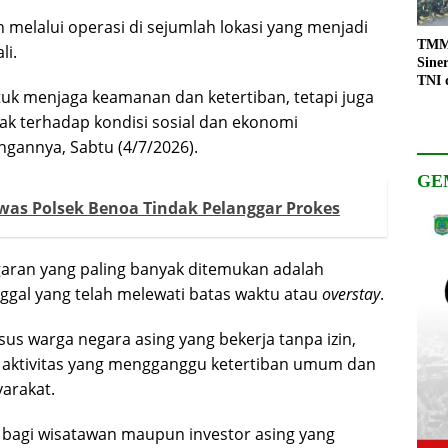
 melalui operasi di sejumlah lokasi yang menjadi
TMMD
li.
Sine
TNI 
uk menjaga keamanan dan ketertiban, tetapi juga
Keso
Pemb
ak terhadap kondisi sosial dan ekonomi
ngannya, Sabtu (4/7/2026).
GE
was Polsek Benoa Tindak Pelanggar Prokes
ggaran yang paling banyak ditemukan adalah
inggal yang telah melewati batas waktu atau
overstay
.
us warga negara asing yang bekerja tanpa izin,
ukan aktivitas yang mengganggu ketertiban umum dan
arakat.
a bagi wisatawan maupun investor asing yang