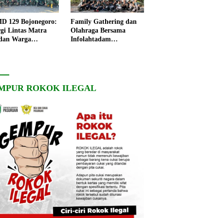
 129 Bojonegoro:
Family Gathering dan
rgi Lintas Matra
Olahraga Bersama
dan Warga
Infolahtadam
ngo, Percepat
V/Brawijaya Pererat
angunan Desa
Soliditas dan
Kebersamaan
MPUR ROKOK ILEGAL