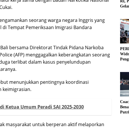
RI, 
Cukai.
Gela
Olah
mengamankan seorang warga negara Inggris yang
l di Tempat Pemeriksaan Imigrasi Bandara
i Bali bersama Direktorat Tindak Pidana Narkoba
PERB
l Police (AFP) menggagalkan keberangkatan seorang
Widm
Peng
diduga terlibat dalam kasus penyelundupan
3×3
garanya.
sebut menunjukkan pentingnya koordinasi
keimigrasian.
Coac
Jadi Ketua Umum Peradi SAI 2025-2030
Bena
Putr
jak masyarakat untuk berperan aktif melaporkan