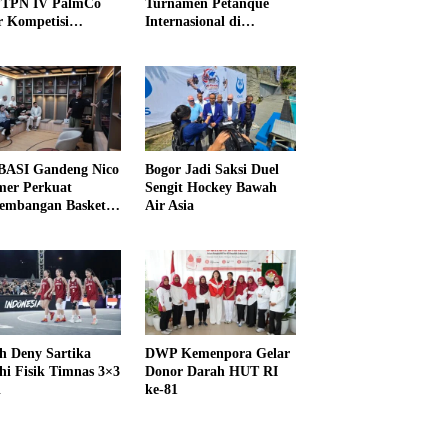
PTPN IV PalmCo
Turnamen Petanque
r Kompetisi
Internasional di
raga
UNDIKMA
ASI Gandeng Nico
Bogor Jadi Saksi Duel
er Perkuat
Sengit Hockey Bawah
embangan Basket
Air Asia
h Deny Sartika
DWP Kemenpora Gelar
hi Fisik Timnas 3×3
Donor Darah HUT RI
i
ke-81