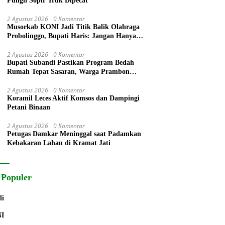
Pungli Sopir Truk Dipecat
2 Agustus 2026
0 Komentar
Musorkab KONI Jadi Titik Balik Olahraga
Probolinggo, Bupati Haris: Jangan Hanya
Ganti Ketua, Tapi Bangun Prestasi
2 Agustus 2026
0 Komentar
Bupati Subandi Pastikan Program Bedah
Rumah Tepat Sasaran, Warga Prambon
Terima Bantuan RTLH dan Kursi Roda
2 Agustus 2026
0 Komentar
Koramil Leces Aktif Komsos dan Dampingi
Petani Binaan
2 Agustus 2026
0 Komentar
Petugas Damkar Meninggal saat Padamkan
Kebakaran Lahan di Kramat Jati
 Populer
li
NI