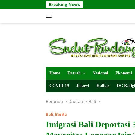
Langsung
Breaking News
ke
konten
Home
Daerah
Nasional
Ekonomi
COVID-19
Jokowi
Kalbar
OC Kaligi
Beranda
Daerah
Bali
Bali
,
Berita
Imigrasi Bali Deportasi