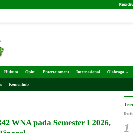
Residivis Kembali Be
Hukum
Opini
Entertainment
Internasional
Olahraga
s
Kemenhub
Tre
Berit
 342 WNA pada Semester I 2026,
1