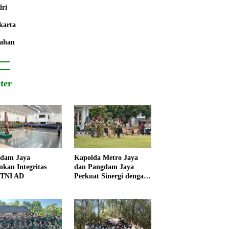
lri
karta
ahan
iter
dam Jaya
Kapolda Metro Jaya
nkan Integritas
dan Pangdam Jaya
 TNI AD
Perkuat Sinergi dengan
Korps Marinir