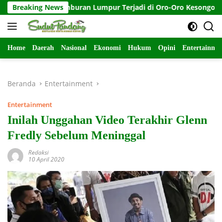
Langsung
da, Semburan Lumpur Terjadi di Oro-Oro Kesongo, Blora-Jaten
Breaking News
ke
konten
Home
Daerah
Nasional
Ekonomi
Hukum
Opini
Entertainme
Beranda
Entertainment
Entertainment
Inilah Unggahan Video Terakhir Glenn
Fredly Sebelum Meninggal
Redaksi
10 April 2020