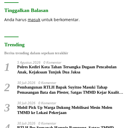
Tinggalkan Balasan
Anda harus
masuk
untuk berkomentar.
Trending
Berita trending dalam sepekan terakhir
5 Agustus 2026
0 Komentar
1
Polres Kediri Kota Tahan Tersangka Dugaan Pencabulan
Anak, Kejaksaan Tunjuk Dua Jaksa
30 Juli 2026
0 Komentar
2
Pembangunan RTLH Bapak Suyitno Masuki Tahap
Pemasangan Bata dan Plester, Satgas TMMD Kejar Kualitas
Hunian
30 Juli 2026
0 Komentar
3
Mobil Pick Up Warga Dukung Mobilisasi Mesin Molen
TMMD ke Lokasi Pekerjaan
30 Juli 2026
0 Komentar
4
RTLH Ibu Sumanah Hampir Rampung, Satgas TMMD