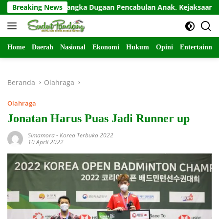
Langsung
ahan Tersangka Dugaan Pencabulan Anak, Kejaksaan Tunjuk Dua 
Breaking News
ke
konten
Home
Daerah
Nasional
Ekonomi
Hukum
Opini
Entertainme
Beranda
Olahraga
Olahraga
Jonatan Harus Puas Jadi Runner up
Simamora
-
Korea Terbuka 2022
10 April 2022