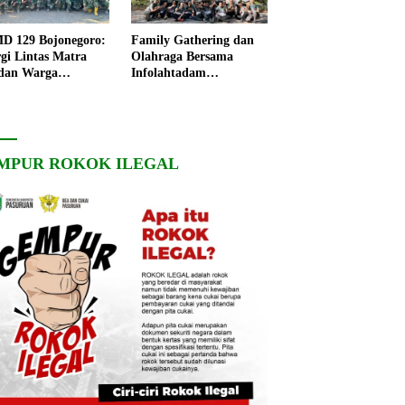
 129 Bojonegoro:
Family Gathering dan
rgi Lintas Matra
Olahraga Bersama
dan Warga
Infolahtadam
ngo, Percepat
V/Brawijaya Pererat
angunan Desa
Soliditas dan
Kebersamaan
MPUR ROKOK ILEGAL