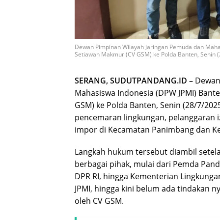
Dewan Pimpinan Wilayah Jaringan Pemuda dan Mahas
Setiawan Makmur (CV GSM) ke Polda Banten, Senin (
SERANG, SUDUTPANDANG.ID –
Dewan 
Mahasiswa Indonesia (DPW JPMI) Bant
GSM) ke Polda Banten, Senin (28/7/202
pencemaran lingkungan, pelanggaran iz
impor di Kecamatan Panimbang dan K
Langkah hukum tersebut diambil sete
berbagai pihak, mulai dari Pemda Pande
DPR RI, hingga Kementerian Lingkung
JPMI, hingga kini belum ada tindakan 
oleh CV GSM.