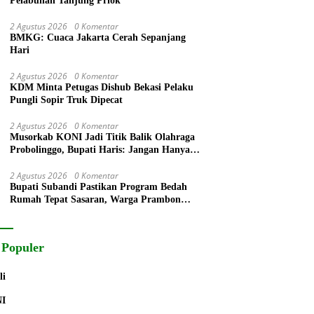
Pelabuhan Tanjung Priok
2 Agustus 2026
0 Komentar
BMKG: Cuaca Jakarta Cerah Sepanjang
Hari
2 Agustus 2026
0 Komentar
KDM Minta Petugas Dishub Bekasi Pelaku
Pungli Sopir Truk Dipecat
2 Agustus 2026
0 Komentar
Musorkab KONI Jadi Titik Balik Olahraga
Probolinggo, Bupati Haris: Jangan Hanya
Ganti Ketua, Tapi Bangun Prestasi
2 Agustus 2026
0 Komentar
Bupati Subandi Pastikan Program Bedah
Rumah Tepat Sasaran, Warga Prambon
Terima Bantuan RTLH dan Kursi Roda
 Populer
li
NI