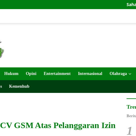
Sahabat Odamun D
Hukum
Opini
Entertainment
Internasional
Olahraga
s
Kemenhub
Tre
Berit
CV GSM Atas Pelanggaran Izin
1