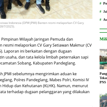
Po
Ja
As
iswa Indonesia (DPW JPMI) Banten resmi melaporkan CV Gary
28/7/2025).
Mil
Pimpinan Wilayah Jaringan Pemuda dan
en resmi melaporkan CV Gary Setiawan Makmur (CV
5). Laporan ini berkaitan dengan dugaan
in usaha, dan tata kelola limbah peternakan sapi
ecamatan Sobang, Kabupaten Pandeglang.
lah JPMI sebelumnya mengirimkan aduan ke
Pang
Teka
glang, Polres Pandeglang, Mabes Polri, Komisi IV
PNS
an Hidup dan Kehutanan (KLHK). Namun, menurut
nyata terhadap dugaan pelanggaran yang dilakukan