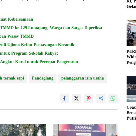
RI, 
Gela
Olah
kuat Kebersamaan
i TMMD ke-129 Lumajang, Warga dan Satgas Diperiksa
siapan Wasev TMMD
Yuli Ujiono Kebut Pemasangan Keramik
PERB
untuk Program Sekolah Rakyat
Widm
ngkut Koral untuk Percepat Pengecoran
Peng
3×3
h ternak sapi
Pandeglang
pelanggaran izin usaha
Coac
Bena
Putr