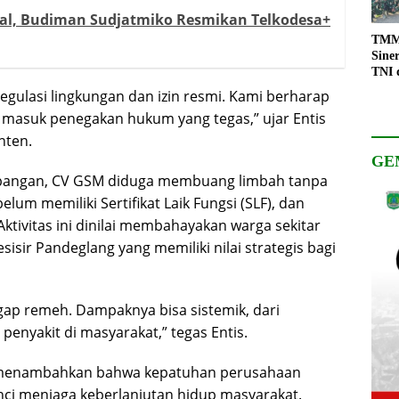
ital, Budiman Sudjatmiko Resmikan Telkodesa+
TMMD
Sine
TNI 
Keso
egulasi lingkungan dan izin resmi. Kami berharap
Pemb
 masuk penegakan hukum yang tegas,” ujar Entis
nten.
GE
 lapangan, CV GSM diduga membuang limbah tanpa
um memiliki Sertifikat Laik Fungsi (SLF), dan
Aktivitas ini dinilai membahayakan warga sekitar
sir Pandeglang yang memiliki nilai strategis bagi
ggap remeh. Dampaknya bisa sistemik, dari
enyakit di masyarakat,” tegas Entis.
n, menambahkan bahwa kepatuhan perusahaan
ci menjaga keberlanjutan hidup masyarakat.