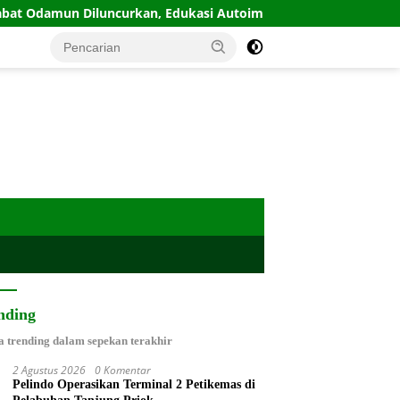
iluncurkan, Edukasi Autoimun Diperkuat
IPW Desak Kap
nding
a trending dalam sepekan terakhir
2 Agustus 2026
0 Komentar
Pelindo Operasikan Terminal 2 Petikemas di