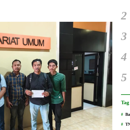
2
3
4
5
Tag
Ba
T