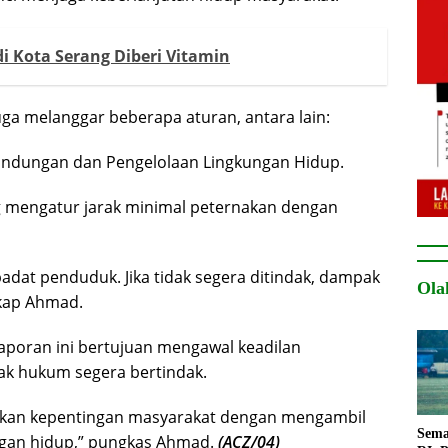
di Kota Serang Diberi Vitamin
a melanggar beberapa aturan, antara lain:
indungan dan Pengelolaan Lingkungan Hidup.
mengatur jarak minimal peternakan dengan
padat penduduk. Jika tidak segera ditindak, dampak
Ola
gkap Ahmad.
poran ini bertujuan mengawal keadilan
ak hukum segera bertindak.
askan kepentingan masyarakat dengan mengambil
Sema
ngan hidup,” pungkas Ahmad.
(ACZ/04)