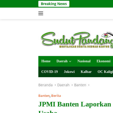
Langsung
Breaking News
ke
konten
Home
Daerah
Nasional
Ekonomi
COVID-19
Jokowi
Kalbar
OC Kaligi
Beranda
Daerah
Banten
Banten
,
Berita
JPMI Banten Laporkan 