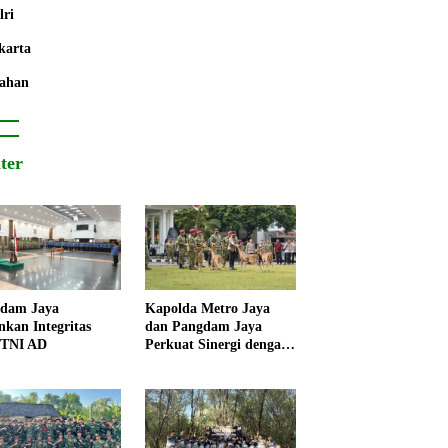
lri
karta
ahan
iter
dam Jaya
Kapolda Metro Jaya
nkan Integritas
dan Pangdam Jaya
 TNI AD
Perkuat Sinergi dengan
Korps Marinir