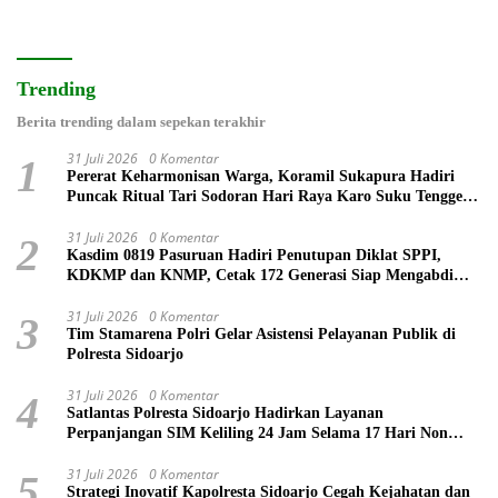
Trending
Berita trending dalam sepekan terakhir
31 Juli 2026
0 Komentar
1
Pererat Keharmonisan Warga, Koramil Sukapura Hadiri
Puncak Ritual Tari Sodoran Hari Raya Karo Suku Tengger
di Bromo
31 Juli 2026
0 Komentar
2
Kasdim 0819 Pasuruan Hadiri Penutupan Diklat SPPI,
KDKMP dan KNMP, Cetak 172 Generasi Siap Mengabdi
untuk Negeri
31 Juli 2026
0 Komentar
3
Tim Stamarena Polri Gelar Asistensi Pelayanan Publik di
Polresta Sidoarjo
31 Juli 2026
0 Komentar
4
Satlantas Polresta Sidoarjo Hadirkan Layanan
Perpanjangan SIM Keliling 24 Jam Selama 17 Hari Non
Stop
31 Juli 2026
0 Komentar
5
Strategi Inovatif Kapolresta Sidoarjo Cegah Kejahatan dan