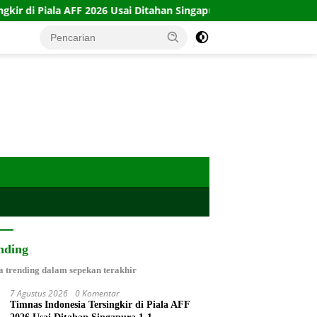
026 Usai Ditahan Singapura 1-1
10 Kartu Legacy 100 CTFP
nding
a trending dalam sepekan terakhir
7 Agustus 2026
0 Komentar
Timnas Indonesia Tersingkir di Piala AFF