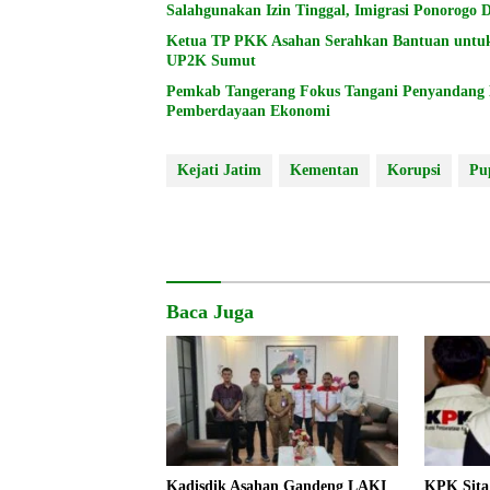
Salahgunakan Izin Tinggal, Imigrasi Ponorogo
Ketua TP PKK Asahan Serahkan Bantuan untu
UP2K Sumut
Pemkab Tangerang Fokus Tangani Penyandang Di
Pemberdayaan Ekonomi
Kejati Jatim
Kementan
Korupsi
Pu
Baca Juga
Kadisdik Asahan Gandeng LAKI
KPK Sita