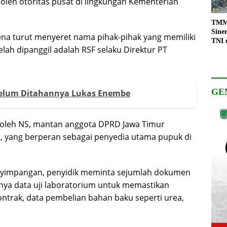
 oleh otoritas pusat di lingkungan Kementerian
TMMD
Sine
rena turut menyeret nama pihak-pihak yang memiliki
TNI 
telah dipanggil adalah RSF selaku Direktur PT
Keso
Pemb
GE
Belum Ditahannya Lukas Enembe
i oleh NS, mantan anggota DPRD Jawa Timur
a, yang berperan sebagai penyedia utama pupuk di
yimpangan, penyidik meminta sejumlah dokumen
anya data uji laboratorium untuk memastikan
ontrak, data pembelian bahan baku seperti urea,