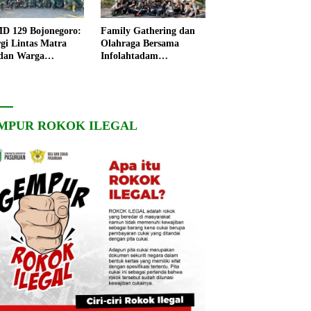
 129 Bojonegoro:
Family Gathering dan
rgi Lintas Matra
Olahraga Bersama
dan Warga
Infolahtadam
ngo, Percepat
V/Brawijaya Pererat
angunan Desa
Soliditas dan
Kebersamaan
MPUR ROKOK ILEGAL