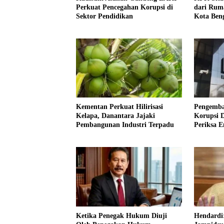
Perkuat Pencegahan Korupsi di
dari Rum
Sektor Pendidikan
Kota Ben
Kementan Perkuat Hilirisasi
Pengemba
Kelapa, Danantara Jajaki
Korupsi 
Pembangunan Industri Terpadu
Periksa 
Ketika Penegak Hukum Diuji
Hendardi