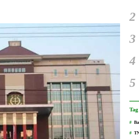
2
3
4
5
Tag
Ba
T