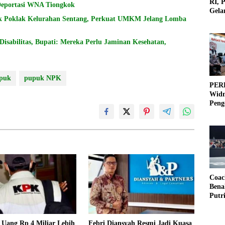
RI, 
 Deportasi WNA Tiongkok
Gela
k Poklak Kelurahan Sentang, Perkuat UMKM Jelang Lomba
Olah
sabilitas, Bupati: Mereka Perlu Jaminan Kesehatan,
puk
pupuk NPK
PERB
Widm
Peng
3×3
Coac
Bena
Putr
 Uang Rp 4 Miliar Lebih
Febri Diansyah Resmi Jadi Kuasa