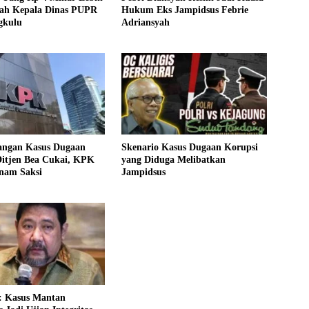
ah Kepala Dinas PUPR
Hukum Eks Jampidsus Febrie
gkulu
Adriansyah
ngan Kasus Dugaan
Skenario Kasus Dugaan Korupsi
Ditjen Bea Cukai, KPK
yang Diduga Melibatkan
Enam Saksi
Jampidsus
: Kasus Mantan