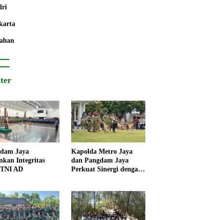
lri
karta
ahan
iter
dam Jaya
Kapolda Metro Jaya
nkan Integritas
dan Pangdam Jaya
 TNI AD
Perkuat Sinergi dengan
Korps Marinir