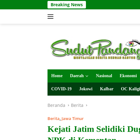
Langsung
Breaking News
ke
konten
Home
Daerah
Nasional
Ekonomi
COVID-19
Jokowi
Kalbar
OC Kaligi
Beranda
Berita
Berita
,
Jawa Timur
Kejati Jatim Selidiki 