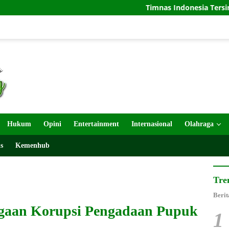
Timnas Indonesia Tersingkir di Piala AFF 2
Hukum
Opini
Entertainment
Internasional
Olahraga
s
Kemenhub
Tre
Berit
Dugaan Korupsi Pengadaan Pupuk
1