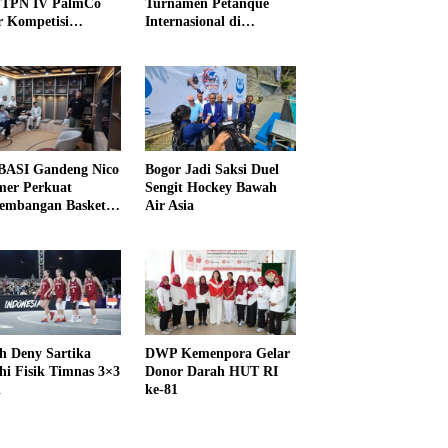
PTPN IV PalmCo
Turnamen Petanque
r Kompetisi
Internasional di
raga
UNDIKMA
ASI Gandeng Nico
Bogor Jadi Saksi Duel
er Perkuat
Sengit Hockey Bawah
embangan Basket
Air Asia
h Deny Sartika
DWP Kemenpora Gelar
hi Fisik Timnas 3×3
Donor Darah HUT RI
i
ke-81