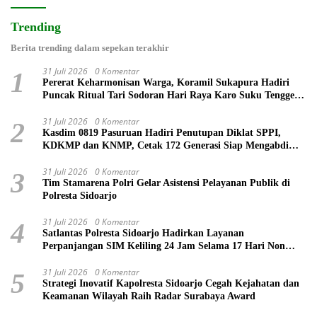
Trending
Berita trending dalam sepekan terakhir
31 Juli 2026
0 Komentar
1
Pererat Keharmonisan Warga, Koramil Sukapura Hadiri
Puncak Ritual Tari Sodoran Hari Raya Karo Suku Tengger
di Bromo
31 Juli 2026
0 Komentar
2
Kasdim 0819 Pasuruan Hadiri Penutupan Diklat SPPI,
KDKMP dan KNMP, Cetak 172 Generasi Siap Mengabdi
untuk Negeri
31 Juli 2026
0 Komentar
3
Tim Stamarena Polri Gelar Asistensi Pelayanan Publik di
Polresta Sidoarjo
31 Juli 2026
0 Komentar
4
Satlantas Polresta Sidoarjo Hadirkan Layanan
Perpanjangan SIM Keliling 24 Jam Selama 17 Hari Non
Stop
31 Juli 2026
0 Komentar
5
Strategi Inovatif Kapolresta Sidoarjo Cegah Kejahatan dan
Keamanan Wilayah Raih Radar Surabaya Award