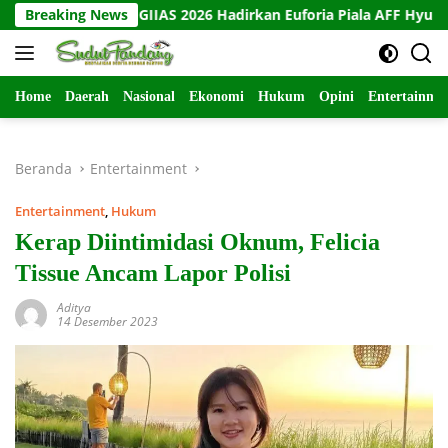
Langsung
 Hyundai GIIAS 2026 Hadirkan Euforia Piala AFF Hyundai Cup
Breaking News
ke
konten
Home
Daerah
Nasional
Ekonomi
Hukum
Opini
Entertainme
Beranda
Entertainment
Entertainment
,
Hukum
Kerap Diintimidasi Oknum, Felicia
Tissue Ancam Lapor Polisi
Aditya
14 Desember 2023