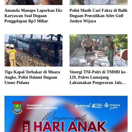
Amanda Manopo Laporkan Eks
Polisi Masih Cari Fakta di Balik
Karyawan Soal Dugaan
Dugaan Penculikan Atlet Golf
Penggelapan Rp3 Miliar
Jesslyn Wijaya
Tiga Kapal Terbakar di Muara
Sinergi TNI-Polri di TMMD ke-
Angke, Polisi Dalami Dugaan
129, Polres Lumajang
Unsur Pidana
Laksanakan Pengecoran Jalan
di Ledoktempuro