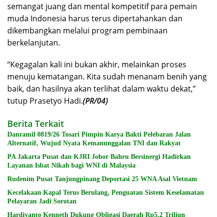
semangat juang dan mental kompetitif para pemain
muda Indonesia harus terus dipertahankan dan
dikembangkan melalui program pembinaan
berkelanjutan.
“Kegagalan kali ini bukan akhir, melainkan proses
menuju kematangan. Kita sudah menanam benih yang
baik, dan hasilnya akan terlihat dalam waktu dekat,”
tutup Prasetyo Hadi.
(PR/04)
Berita Terkait
Danramil 0819/26 Tosari Pimpin Karya Bakti Pelebaran Jalan
Alternatif, Wujud Nyata Kemanunggalan TNI dan Rakyat
PA Jakarta Pusat dan KJRI Johor Bahru Bersinergi Hadirkan
Layanan Isbat Nikah bagi WNI di Malaysia
Rudenim Pusat Tanjungpinang Deportasi 25 WNA Asal Vietnam
Kecelakaan Kapal Terus Berulang, Penguatan Sistem Keselamatan
Pelayaran Jadi Sorotan
Hardiyanto Kenneth Dukung Obligasi Daerah Rp5,2 Triliun