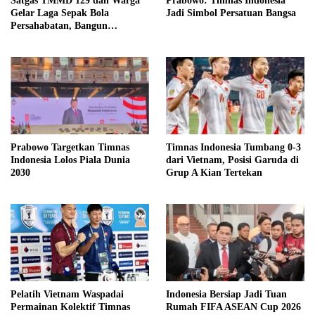
Satgas TMMD 129 dan Warga
Prabowo: Timnas Indonesia
Gelar Laga Sepak Bola
Jadi Simbol Persatuan Bangsa
Persahabatan, Bangun
Keakraban di Tengah Program
Pembangunan
Prabowo Targetkan Timnas
Timnas Indonesia Tumbang 0-3
Indonesia Lolos Piala Dunia
dari Vietnam, Posisi Garuda di
2030
Grup A Kian Tertekan
Pelatih Vietnam Waspadai
Indonesia Bersiap Jadi Tuan
Permainan Kolektif Timnas
Rumah FIFA ASEAN Cup 2026