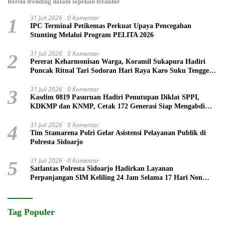
Berita trending dalam sepekan terakhir
31 Juli 2026
0 Komentar
1
IPC Terminal Petikemas Perkuat Upaya Pencegahan
Stunting Melalui Program PELITA 2026
31 Juli 2026
0 Komentar
2
Pererat Keharmonisan Warga, Koramil Sukapura Hadiri
Puncak Ritual Tari Sodoran Hari Raya Karo Suku Tengger
di Bromo
31 Juli 2026
0 Komentar
3
Kasdim 0819 Pasuruan Hadiri Penutupan Diklat SPPI,
KDKMP dan KNMP, Cetak 172 Generasi Siap Mengabdi
untuk Negeri
31 Juli 2026
0 Komentar
4
Tim Stamarena Polri Gelar Asistensi Pelayanan Publik di
Polresta Sidoarjo
31 Juli 2026
0 Komentar
5
Satlantas Polresta Sidoarjo Hadirkan Layanan
Perpanjangan SIM Keliling 24 Jam Selama 17 Hari Non
Stop
Tag Populer