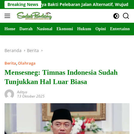
Langsung
in Karya Bakti Pelebaran Jalan Alternatif, Wujud Nyata Kemanu
Breaking News
ke
konten
Home
Daerah
Nasional
Ekonomi
Hukum
Opini
Entertainme
Beranda
Berita
Berita
,
Olahraga
Mensesneg: Timnas Indonesia Sudah
Tunjukkan Hal Luar Biasa
Aditya
13 Oktober 2025