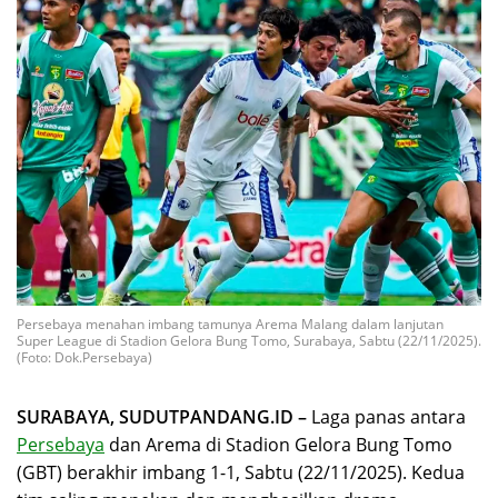
Persebaya menahan imbang tamunya Arema Malang dalam lanjutan
Super League di Stadion Gelora Bung Tomo, Surabaya, Sabtu (22/11/2025).
(Foto: Dok.Persebaya)
SURABAYA, SUDUTPANDANG.ID –
Laga panas antara
Persebaya
dan Arema di Stadion Gelora Bung Tomo
(GBT) berakhir imbang 1-1, Sabtu (22/11/2025). Kedua