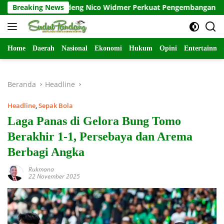
Langsung
BASI Gandeng Nico Widmer Perkuat Pengembangan Basket 3×3
Breaking News
ke
konten
Home
Daerah
Nasional
Ekonomi
Hukum
Opini
Entertainme
Beranda
Headline
Headline
,
Sepak Bola
Laga Panas di Gelora Bung Tomo
Berakhir 1-1, Persebaya dan Arema
Berbagi Angka
Rukmana
22 November 2025