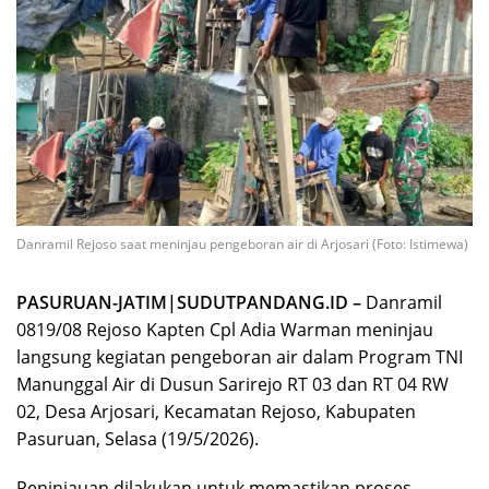
Danramil Rejoso saat meninjau pengeboran air di Arjosari (Foto: Istimewa)
PASURUAN-JATIM|SUDUTPANDANG.ID –
Danramil
0819/08 Rejoso Kapten Cpl Adia Warman meninjau
langsung kegiatan pengeboran air dalam Program TNI
Manunggal Air di Dusun Sarirejo RT 03 dan RT 04 RW
02, Desa Arjosari, Kecamatan Rejoso, Kabupaten
Pasuruan, Selasa (19/5/2026).
Peninjauan dilakukan untuk memastikan proses