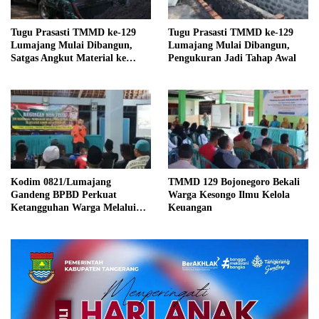
Tugu Prasasti TMMD ke-129
Tugu Prasasti TMMD ke-129
Lumajang Mulai Dibangun,
Lumajang Mulai Dibangun,
Satgas Angkut Material ke
Pengukuran Jadi Tahap Awal
Lokasi
Kodim 0821/Lumajang
TMMD 129 Bojonegoro Bekali
Gandeng BPBD Perkuat
Warga Kesongo Ilmu Kelola
Ketangguhan Warga Melalui
Keuangan
Sosialisasi Keluarga Tangguh
Bencana