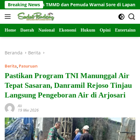
Langsung
tas Satgas TMMD dan Pemuda Warnai Sore di Lapangan Ledok T
Breaking News
ke
konten
Home
Daerah
Nasional
Ekonomi
Hukum
Opini
Entertainme
Beranda
Berita
Berita
,
Pasuruan
Pastikan Program TNI Manunggal Air
Tepat Sasaran, Danramil Rejoso Tinjau
Langsung Pengeboran Air di Arjosari
Ali
19 Mei 2026