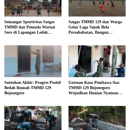
Semangat Sportivitas Satgas
Satgas TMMD 129 dan Warga
TMMD dan Pemuda Warnai
Gelar Laga Sepak Bola
Sore di Lapangan Ledok
Persahabatan, Bangun
Tempuro
Keakraban di Tengah Program
Pembangunan
Sentuhan Akhir: Progres Positif
Goresan Kuas Pembawa Asa:
Bedah Rumah TMMD 129
TMMD 129 Bojonegoro
Bojonegoro
Wujudkan Hunian Nyaman
Mbah Samijan