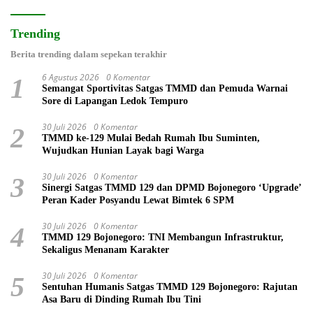
Trending
Berita trending dalam sepekan terakhir
6 Agustus 2026
0 Komentar
1
Semangat Sportivitas Satgas TMMD dan Pemuda Warnai
Sore di Lapangan Ledok Tempuro
30 Juli 2026
0 Komentar
2
TMMD ke-129 Mulai Bedah Rumah Ibu Suminten,
Wujudkan Hunian Layak bagi Warga
30 Juli 2026
0 Komentar
3
Sinergi Satgas TMMD 129 dan DPMD Bojonegoro ‘Upgrade’
Peran Kader Posyandu Lewat Bimtek 6 SPM
30 Juli 2026
0 Komentar
4
TMMD 129 Bojonegoro: TNI Membangun Infrastruktur,
Sekaligus Menanam Karakter
30 Juli 2026
0 Komentar
5
Sentuhan Humanis Satgas TMMD 129 Bojonegoro: Rajutan
Asa Baru di Dinding Rumah Ibu Tini