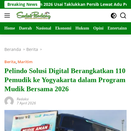
Langsung
la Presiden 2026 Usai Taklukkan Persib Lewat Adu Penalti
Breaking News
ke
konten
Home
Daerah
Nasional
Ekonomi
Hukum
Opini
Entertainme
Beranda
Berita
Berita
,
Maritim
Pelindo Solusi Digital Berangkatkan 110
Pemudik ke Yogyakarta dalam Program
Mudik Bersama 2026
Redaksi
7 April 2026