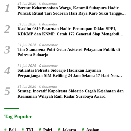
31 Juli 2026
0 Komentar
1
Pererat Keharmonisan Warga, Koramil Sukapura Hadiri
Puncak Ritual Tari Sodoran Hari Raya Karo Suku Tengger
di Bromo
31 Juli 2026
0 Komentar
2
Kasdim 0819 Pasuruan Hadiri Penutupan Diklat SPPI,
KDKMP dan KNMP, Cetak 172 Generasi Siap Mengabdi
untuk Negeri
31 Juli 2026
0 Komentar
3
Tim Stamarena Polri Gelar Asistensi Pelayanan Publik di
Polresta Sidoarjo
31 Juli 2026
0 Komentar
4
Satlantas Polresta Sidoarjo Hadirkan Layanan
Perpanjangan SIM Keliling 24 Jam Selama 17 Hari Non
Stop
31 Juli 2026
0 Komentar
5
Strategi Inovatif Kapolresta Sidoarjo Cegah Kejahatan dan
Keamanan Wilayah Raih Radar Surabaya Award
Tag Populer
Bali
TNI
Polri
Jakarta
Asahan