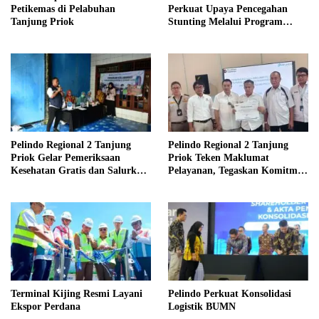
Petikemas di Pelabuhan
Perkuat Upaya Pencegahan
Tanjung Priok
Stunting Melalui Program
PELITA 2026
Pelindo Regional 2 Tanjung
Pelindo Regional 2 Tanjung
Priok Gelar Pemeriksaan
Priok Teken Maklumat
Kesehatan Gratis dan Salurkan
Pelayanan, Tegaskan Komitmen
235 Paket Sembako bagi
Tingkatkan Layanan
Masyarakat Kecamatan Koja
Terminal Kijing Resmi Layani
Pelindo Perkuat Konsolidasi
Ekspor Perdana
Logistik BUMN