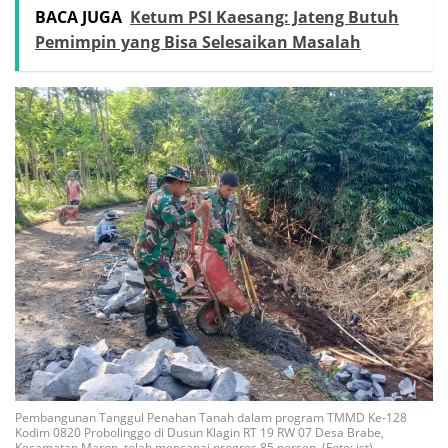
BACA JUGA
Ketum PSI Kaesang: Jateng Butuh
Pemimpin yang Bisa Selesaikan Masalah
Pembangunan Tanggul Penahan Tanah dalam program TMMD Ke-128
Kodim 0820 Probolinggo di Dusun Klagin RT 19 RW 07 Desa Brabe,
Kecamatan Maron, telah mencapai progres 85 persen. (Foto: ist)