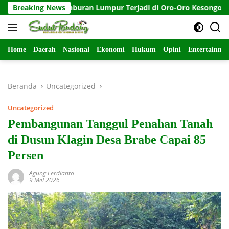
Langsung
da, Semburan Lumpur Terjadi di Oro-Oro Kesongo, Blora-Jateng
Breaking News
ke
konten
Home
Daerah
Nasional
Ekonomi
Hukum
Opini
Entertainme
Beranda
Uncategorized
Uncategorized
Pembangunan Tanggul Penahan Tanah
di Dusun Klagin Desa Brabe Capai 85
Persen
Agung Ferdianto
9 Mei 2026