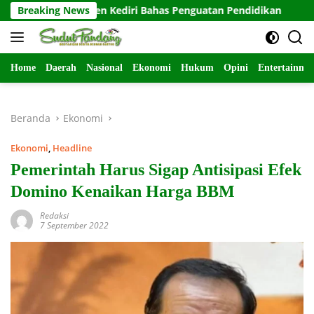
Langsung
upaten Kediri Bahas Penguatan Pendidikan
Breaking News
Tak Segan 
ke
konten
Home
Daerah
Nasional
Ekonomi
Hukum
Opini
Entertainme
Beranda
Ekonomi
Ekonomi
,
Headline
Pemerintah Harus Sigap Antisipasi Efek
Domino Kenaikan Harga BBM
Redaksi
7 September 2022