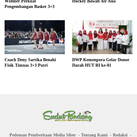
Widmer Perkuat
Hockey Bawah Air Asia
Pengembangan Basket 3×3
Coach Deny Sartika Benahi
DWP Kemenpora Gelar Donor
Fisik Timnas 3×3 Putri
Darah HUT RI ke-81
Pedoman Pemberitaan Media Siber
Tentang Kami
Redaksi