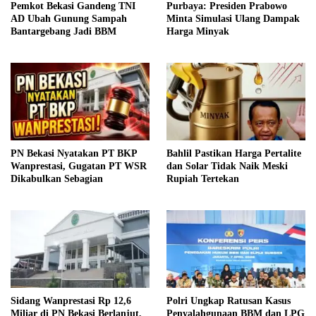
Pemkot Bekasi Gandeng TNI
Purbaya: Presiden Prabowo
AD Ubah Gunung Sampah
Minta Simulasi Ulang Dampak
Bantargebang Jadi BBM
Harga Minyak
PN Bekasi Nyatakan PT BKP
Bahlil Pastikan Harga Pertalite
Wanprestasi, Gugatan PT WSR
dan Solar Tidak Naik Meski
Dikabulkan Sebagian
Rupiah Tertekan
Sidang Wanprestasi Rp 12,6
Polri Ungkap Ratusan Kasus
Miliar di PN Bekasi Berlanjut,
Penyalahgunaan BBM dan LPG