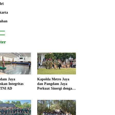
lri
karta
ahan
iter
dam Jaya
Kapolda Metro Jaya
nkan Integritas
dan Pangdam Jaya
 TNI AD
Perkuat Sinergi dengan
Korps Marinir