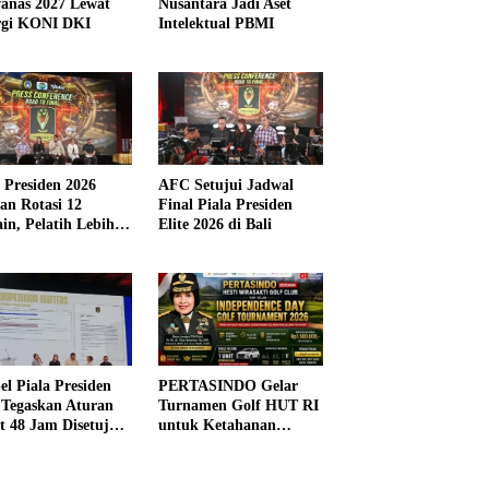
anas 2027 Lewat
Nusantara Jadi Aset
rgi KONI DKI
Intelektual PBMI
a Presiden 2026
AFC Setujui Jadwal
kan Rotasi 12
Final Piala Presiden
in, Pelatih Lebih
Elite 2026 di Bali
ibel
el Piala Presiden
PERTASINDO Gelar
 Tegaskan Aturan
Turnamen Golf HUT RI
t 48 Jam Disetujui
untuk Ketahanan
Kesehatan