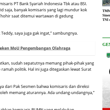
isaris PT Bank Syariah Indonesia Tbk atau BSI.
d saja, banyak komisaris yang lagi mundur kok
TMMD
ck Thohir saat ditemui wartawan di gedung
Sine
TNI 
.
Keso
Pemb
k Teddy, saya juga gak ingat,” sambungnya.
GE
Teken MoU Pengembangan Olahraga
jutkan, sudah sepatutnya memang pihak-pihak yang
amah politik. Hal ini juga ditegaskan lewat Surat
ya dari Pak Sesmen bahwa komisaris dan direksi
k boleh memang aturannya. Ada undang-undangnya,”
alahkan komisaris BUMN yang melakukan