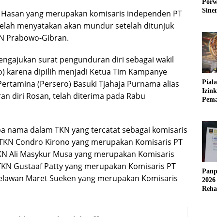
Porw
Sine
d Hasan yang merupakan komisaris independen PT
a telah menyatakan akan mundur setelah ditunjuk
N Prabowo-Gibran.
ngajukan surat pengunduran diri sebagai wakil
o) karena dipilih menjadi Ketua Tim Kampanye
ertamina (Persero) Basuki Tjahaja Purnama alias
Pial
Izin
n diri Rosan, telah diterima pada Rabu
Pema
Fleks
pa nama dalam TKN yang tercatat sebagai komisaris
 TKN Condro Kirono yang merupakan Komisaris PT
TKN Ali Masykur Musa yang merupakan Komisaris
 TKN Gustaaf Patty yang merupakan Komisaris PT
Panp
Relawan Maret Sueken yang merupakan Komisaris
2026
Reha
AFC