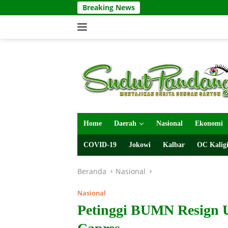
Langsung
Breaking News
ke
konten
Home
Daerah
Nasional
Ekonomi
COVID-19
Jokowi
Kalbar
OC Kaligi
Beranda
Nasional
Nasional
Petinggi BUMN Resign 