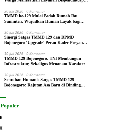
Warga Manfaatkan Layanan Dispendukcapil
Lumajang
30 Juli 2026
0 Komentar
TMMD ke-129 Mulai Bedah Rumah Ibu
Suminten, Wujudkan Hunian Layak bagi
Warga
30 Juli 2026
0 Komentar
Sinergi Satgas TMMD 129 dan DPMD
Bojonegoro ‘Upgrade’ Peran Kader Posyandu
Lewat Bimtek 6 SPM
30 Juli 2026
0 Komentar
TMMD 129 Bojonegoro: TNI Membangun
Infrastruktur, Sekaligus Menanam Karakter
30 Juli 2026
0 Komentar
Sentuhan Humanis Satgas TMMD 129
Bojonegoro: Rajutan Asa Baru di Dinding
Rumah Ibu Tini
 Populer
li
NI