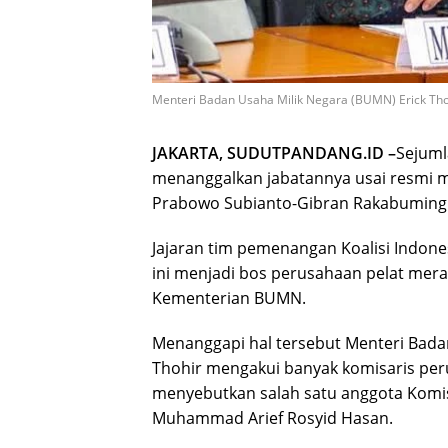
Menteri Badan Usaha Milik Negara (BUMN) Erick Thoh
JAKARTA, SUDUTPANDANG.ID –
Sejuml
menanggalkan jabatannya usai resmi m
Prabowo Subianto-Gibran Rakabuming
Jajaran tim pemenangan Koalisi Indones
ini menjadi bos perusahaan pelat mera
Kementerian BUMN.
Menanggapi hal tersebut Menteri Bada
Thohir mengakui banyak komisaris per
menyebutkan salah satu anggota Komis
Muhammad Arief Rosyid Hasan.