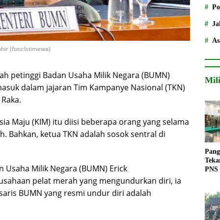
Po
Ja
As
ir (foto:Istimewa)
ah petinggi Badan Usaha Milik Negara (BUMN)
Mil
asuk dalam jajaran Tim Kampanye Nasional (TKN)
 Raka.
ia Maju (KIM) itu diisi beberapa orang yang selama
h. Bahkan, ketua TKN adalah sosok sentral di
Pang
Teka
n Usaha Milik Negara (BUMN) Erick
PNS
usahaan pelat merah yang mengundurkan diri, ia
aris BUMN yang resmi undur diri adalah