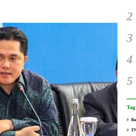
2
3
4
5
Tag
Ba
T