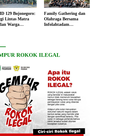
 129 Bojonegoro:
Family Gathering dan
rgi Lintas Matra
Olahraga Bersama
dan Warga
Infolahtadam
ngo, Percepat
V/Brawijaya Pererat
angunan Desa
Soliditas dan
Kebersamaan
MPUR ROKOK ILEGAL