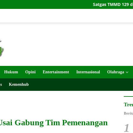
Satgas TMMD 129 dan Warga Gelar L
Hukum
Opini
Entertainment
Internasional
Olahraga
s
Kemenhub
Tre
Berit
Usai Gabung Tim Pemenangan
1