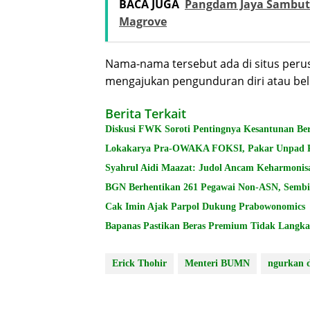
BACA JUGA
Pangdam Jaya Sambut 
Magrove
Nama-nama tersebut ada di situs peru
mengajukan pengunduran diri atau be
Berita Terkait
Diskusi FWK Soroti Pentingnya Kesantunan Be
Lokakarya Pra-OWAKA FOKSI, Pakar Unpad Pr
Syahrul Aidi Maazat: Judol Ancam Keharmonisa
BGN Berhentikan 261 Pegawai Non-ASN, Semb
Cak Imin Ajak Parpol Dukung Prabowonomics
Bapanas Pastikan Beras Premium Tidak Langka
Erick Thohir
Menteri BUMN
ngurkan d