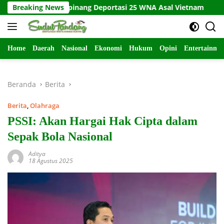
Langsung
 Tanjungpinang Deportasi 25 WNA Asal Vietnam
Breaking News
Kecelak
ke
konten
Home
Daerah
Nasional
Ekonomi
Hukum
Opini
Entertainme
Beranda
Berita
Berita
,
Olahraga
PSSI: Akan Hargai Hak Cipta dalam
Sepak Bola Nasional
Aditya
18 Agustus 2025