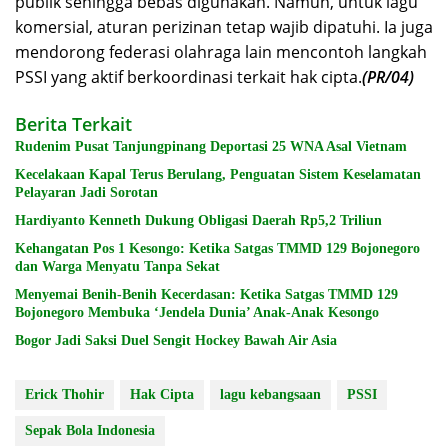
publik sehingga bebas digunakan. Namun, untuk lagu
komersial, aturan perizinan tetap wajib dipatuhi. Ia juga
mendorong federasi olahraga lain mencontoh langkah
PSSI yang aktif berkoordinasi terkait hak cipta.
(PR/04)
Berita Terkait
Rudenim Pusat Tanjungpinang Deportasi 25 WNA Asal Vietnam
Kecelakaan Kapal Terus Berulang, Penguatan Sistem Keselamatan
Pelayaran Jadi Sorotan
Hardiyanto Kenneth Dukung Obligasi Daerah Rp5,2 Triliun
Kehangatan Pos 1 Kesongo: Ketika Satgas TMMD 129 Bojonegoro
dan Warga Menyatu Tanpa Sekat
Menyemai Benih-Benih Kecerdasan: Ketika Satgas TMMD 129
Bojonegoro Membuka ‘Jendela Dunia’ Anak-Anak Kesongo
Bogor Jadi Saksi Duel Sengit Hockey Bawah Air Asia
Erick Thohir
Hak Cipta
lagu kebangsaan
PSSI
Sepak Bola Indonesia