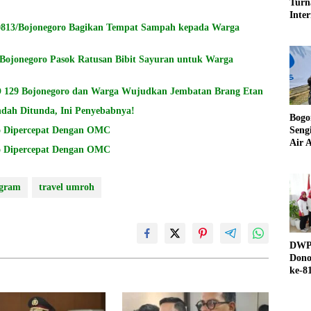
Turn
Inter
UND
813/Bojonegoro Bagikan Tempat Sampah kepada Warga
ojonegoro Pasok Ratusan Bibit Sayuran untuk Warga
D 129 Bojonegoro dan Warga Wujudkan Jembatan Brang Etan
dah Ditunda, Ini Penyebabnya!
Bogo
BNPB: Pemadaman Karhutla di Gunung Bromo Dipercepat Dengan OMC
Seng
Air A
BNPB: Pemadaman Karhutla di Gunung Bromo Dipercepat Dengan OMC
bgram
travel umroh
DWP 
Dono
ke-8