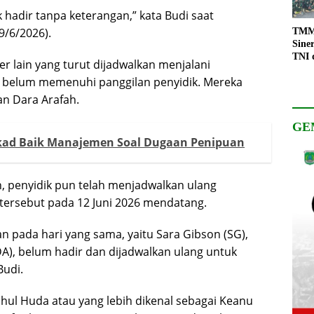
k hadir tanpa keterangan,” kata Budi saat
9/6/2026).
TMMD
Sine
TNI 
er lain yang turut dijadwalkan menjalani
Keso
a belum memenuhi panggilan penyidik. Mereka
Pemb
an Dara Arafah.
GE
ikad Baik Manajemen Soal Dugaan Penipuan
, penyidik pun telah menjadwalkan ulang
tersebut pada 12 Juni 2026 mendatang.
an pada hari yang sama, yaitu Sara Gibson (SG),
(DA), belum hadir dan dijadwalkan ulang untuk
Budi.
ahul Huda atau yang lebih dikenal sebagai Keanu