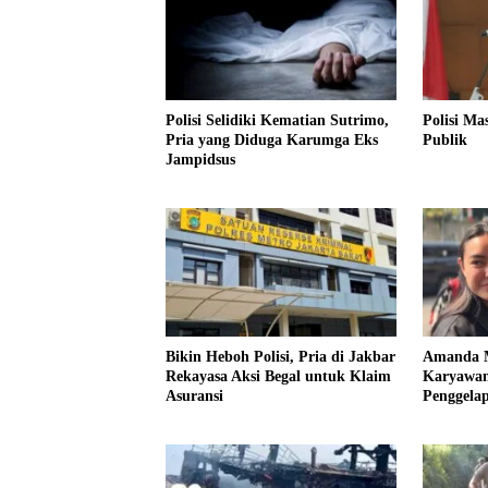
Polisi Selidiki Kematian Sutrimo,
Polisi Ma
Pria yang Diduga Karumga Eks
Publik
Jampidsus
Bikin Heboh Polisi, Pria di Jakbar
Amanda 
Rekayasa Aksi Begal untuk Klaim
Karyawan
Asuransi
Penggela