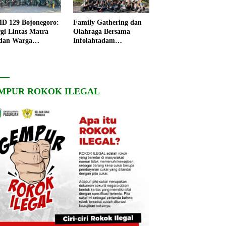
 129 Bojonegoro:
Family Gathering dan
rgi Lintas Matra
Olahraga Bersama
dan Warga
Infolahtadam
ngo, Percepat
V/Brawijaya Pererat
angunan Desa
Soliditas dan
Kebersamaan
MPUR ROKOK ILEGAL