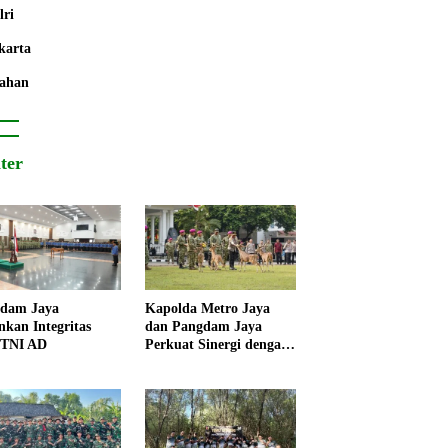
lri
karta
ahan
iter
dam Jaya
Kapolda Metro Jaya
nkan Integritas
dan Pangdam Jaya
 TNI AD
Perkuat Sinergi dengan
Korps Marinir