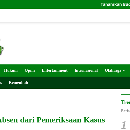
Tanamkan Budaya Peduli Lingk
Hukum
Opini
Entertainment
Internasional
Olahraga
s
Kemenhub
Tre
Berit
Absen dari Pemeriksaan Kasus
1