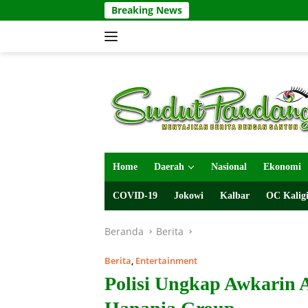
Langsung
Breaking News
ke
konten
Home
Daerah
Nasional
Ekonomi
COVID-19
Jokowi
Kalbar
OC Kaligi
Beranda
Berita
Berita
,
Entertainment
Polisi Ungkap Awkarin 