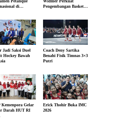
amen Petanque
Widmer Perkuat
nasional di
Pengembangan Basket
IKMA
3×3
r Jadi Saksi Duel
Coach Deny Sartika
it Hockey Bawah
Benahi Fisik Timnas 3×3
sia
Putri
Kemenpora Gelar
Erick Thohir Buka IMC
r Darah HUT RI
2026
1