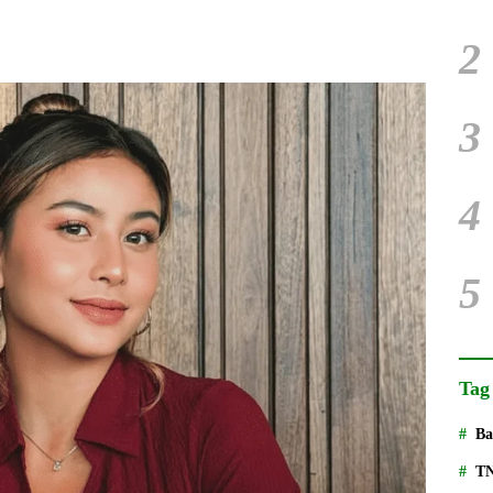
2
3
4
5
Tag
Ba
T