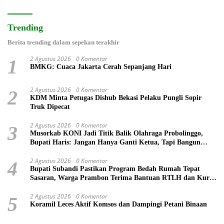
Trending
Berita trending dalam sepekan terakhir
2 Agustus 2026
0 Komentar
1
BMKG: Cuaca Jakarta Cerah Sepanjang Hari
2 Agustus 2026
0 Komentar
2
KDM Minta Petugas Dishub Bekasi Pelaku Pungli Sopir
Truk Dipecat
2 Agustus 2026
0 Komentar
3
Musorkab KONI Jadi Titik Balik Olahraga Probolinggo,
Bupati Haris: Jangan Hanya Ganti Ketua, Tapi Bangun
Prestasi
2 Agustus 2026
0 Komentar
4
Bupati Subandi Pastikan Program Bedah Rumah Tepat
Sasaran, Warga Prambon Terima Bantuan RTLH dan Kursi
Roda
2 Agustus 2026
0 Komentar
5
Koramil Leces Aktif Komsos dan Dampingi Petani Binaan