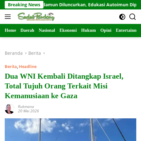
Langsung
Sahabat Odamun Diluncurkan, Edukasi Autoimun Diperkuat
Breaking News
ke
konten
Home
Daerah
Nasional
Ekonomi
Hukum
Opini
Entertainme
Beranda
Berita
Berita
,
Headline
Dua WNI Kembali Ditangkap Israel,
Total Tujuh Orang Terkait Misi
Kemanusiaan ke Gaza
Rukmana
20 Mei 2026